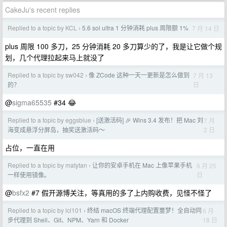
CakeJu's recent replies
Replied to a topic by KCL
5.6 sol ultra 1 分钟消耗 plus 周限额 1%
7 月 14 日
›
plus 周限 100 多刀，25 分钟消耗 20 多刀算少的了，我是让它做个规
划，几个代理拉起来马上就没了
Replied to a topic by sw042
像 ZCode 这种一天一更新是怎么做到
7 月 13
›
日
的？
@
sigma65535
#34 😂
Replied to a topic by eggsblue
[送激活码] 🎉 Wins 3.4 发布！把 Mac 刘
7 月
›
2 日
海变成悬浮分屏岛，抽奖送激活码～
占位，一直在用
Replied to a topic by matytan
让你的安卓手机在 Mac 上像苹果手机
6 月 25
›
日
一样使用镜像。
@
bsfx2
#7 假开源博关注，等真用的多了上内购收费，见怪不怪了
Replied to a topic by lcl101
终结 macOS 终端代理配置噩梦！全自动同
6 月
›
18 日
步代理到 Shell、Git、NPM、Yarn 和 Docker