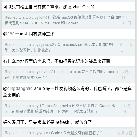
可能只有楼主自己有这个需求，建议 vibe 个别的
Replied to a topic by lcl101
终结 macOS 终端代理配置噩梦！全自动同
6 月
›
18 日
步代理到 Shell、Git、NPM、Yarn 和 Docker
@
380cc
#14 同有这种需求
Replied to a topic by sjmcefc2
买 macbook pro 笔记本，跑本地模
6 月 13
›
日
型，怎么配置性价比比较高？
有什么本地模型的需求吗，不如把买笔记本的钱拿来订阅
Replied to a topic by davinci21s
chatgpt plus 是不是假的啊， codex
6 月 8
›
日
运行半小时额度就花完了？
@
dingdangnao
#46 b 站一堆发视频这么说的，我也看过，都不是真
拿来用的
Replied to a topic by 1Tiger
Antigravite 还能不给用的 ？ Cursor 和
6 月
›
4 日
codex 用完了想着 反重力过渡一下 更新一下结果无法用了，
好久没用了，早先版本老是 refresh ，就放弃了
Replied to a topic by yetcc
Codex 今天起没有额度查看了？
6 月 3 日
›