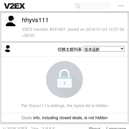
hhyvs111
V2EX member #331057, joined on 2018-07-23 12:57:56
+08:00
切换主题列表
Per hhyvs111's settings, the topics list is hidden
Deals
info, including closed deals, is not hidden
© 2026 V2EX · 7ms · 3.9.8.5
About
·
Language