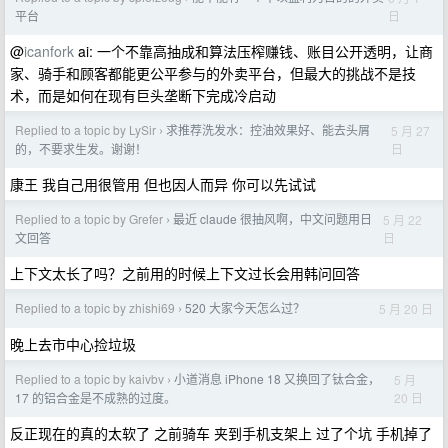
日
平台
@
icanfork
ai: 一个不靠高抽成和算法压榨赚钱、账目公开透明，让商
家、骑手和顾客都能更公平参与的外卖平台，但最大的挑战不是技
术，而是如何在现有巨头垄断下完成冷启动
Replied to a topic by LySir
求推荐洗发水：控油效果好、能去头屑
5 月 27
›
日
的，不要求生发。谢谢！
康王 我自己用很管用 但也因人而异 你可以先试试
Replied to a topic by Grefer
最近 claude 很抽风啊，中文问题用日
5 月 22
›
日
文回答
上下文太长了吗？之前用的时候上下文过长会用韩问回答
Replied to a topic by zhishi69
520 大家今天怎么过？
5 月 20 日
›
晚上去市中心捡垃圾
Replied to a topic by kaivbv
小道消息 iPhone 18 又换回了钛合金，
5 月
›
20 日
17 的铝合金是不成熟的过度。
反正现在的真的太软了 之前骑车 夹到手机支架上 过了个坑 手机掉了