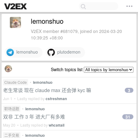
lemonshuo
V2EX member #681079, joined on 2024-03-20
10:39:25 +08:00
lemonshuo
plutodemon
Switch topics list
Claude Code
•
lemonshuo
老生常谈 现在 claude max 还会弹 kyc 嘛
3
Jun 1 • Lastly replied by
csfreshman
职场话题
•
lemonshuo
双非 工作 3 年 进大厂有多难
31
May 20 • Lastly replied by
whcattail
二手交易
•
lemonshuo