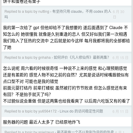
饼干和蛋卷还有栗子
Replied to a topic by nutting
有坚持只用 claude，不用 codex 的人
6 月 30
›
日
吗
我的第一次给了 gpt 但他却给不了我想要的 遂后面遇到了 Claude 不
知怎么的 她很懂我 就像是久别重逢的恋人 但又好似我们第一次相遇
我们陷入了狂热的交流中 之后就是如今这样 每月我都将我的全部都给
了她
Replied to a topic by gnhaha
如何评价《凡人修仙传》最新两集？
6 月 15 日
›
怎么说呢 周六看的时候很奇怪 一种说不上来的感觉 和心理预期感觉
还是有差距的 感觉人物不如之前的自然？尤其是说话时候嘴唇貌似有
点口型不对 可能也是我的错觉
前面元婴打结丹 前辈打蝼蚁 虽然被打的节节败退 但怎么感觉还有来
有回？不是抬手就灭了吗？
不过貌似说会重做 但是这两集也给我看爽了 以后周六吃饭又有的看了
Replied to a topic by yu6564172
Linux do 的访问稳定性问题
6 月 11 日
›
服务器的问题 最近人太多了 已经原地炸飞
Replied to a topic by spielzeug
能不能有一个不以盈利为目的的外卖
6 月 1
›