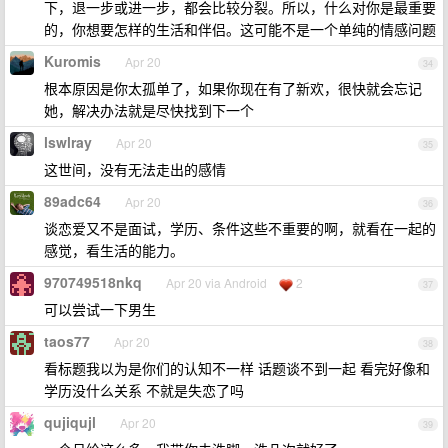
下，退一步或进一步，都会比较分裂。所以，什么对你是最重要
的，你想要怎样的生活和伴侣。这可能不是一个单纯的情感问题
Kuromis
Apr 20
34
根本原因是你太孤单了，如果你现在有了新欢，很快就会忘记
她，解决办法就是尽快找到下一个
lswlray
Apr 20
35
这世间，没有无法走出的感情
89adc64
Apr 20
36
谈恋爱又不是面试，学历、条件这些不重要的啊，就看在一起的
感觉，看生活的能力。
970749518nkq
Apr 20 via Android
2
37
可以尝试一下男生
taos77
Apr 20
38
看标题我以为是你们的认知不一样 话题谈不到一起 看完好像和
学历没什么关系 不就是失恋了吗
qujiqujl
Apr 20
39