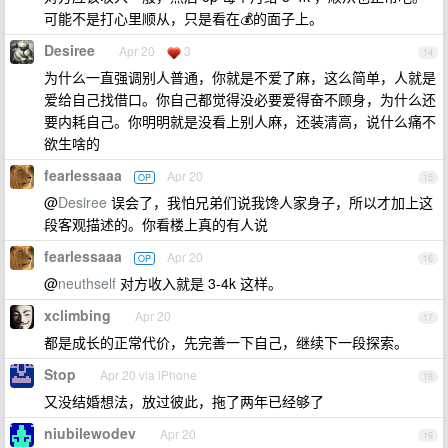
可能不是打心里顺从，只是看在💰的面子上。
Desiree
Apr 20
3
14
为什么一直强调别人普通，你就是不爱了麻，这么简单，人就是
爱给自己找借口。你自己都觉得没必要爱得奋不顾身，为什么还
要内耗自己。你明明就是没看上别人麻，还装清高，说什么痛不
欲生啥的
fearlessaaa
Apr 20
OP
15
@
Desiree
误会了，我怕兄弟们说我馋人家身子，所以才加上这
段客观描述的。你看楼上真的有人说
fearlessaaa
Apr 20
OP
16
@
neuthself
对方收入就是 3-4k 这样。
xclimbing
Apr 20
17
都是成长的正常代价，先完善一下自己，继续下一段探索。
Stop
Apr 20 via iPhone
18
又没结婚想法，放过彼此，拖了两年已经够了
niubilewodev
Apr 20
19