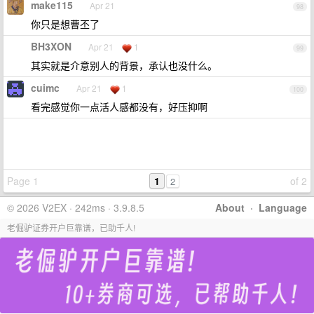
make115
Apr 21
98
你只是想曹丕了
BH3XON
Apr 21
1
99
其实就是介意别人的背景，承认也没什么。
cuimc
Apr 21
1
100
看完感觉你一点活人感都没有，好压抑啊
Page 1
1
of 2
2
© 2026 V2EX · 242ms · 3.9.8.5
About
·
Language
老倔驴证券开户巨靠谱，已助千人!