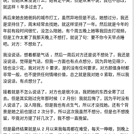
玩，但她从来没说什么，她肯定不爽，但是从来不说，我也不想改，
就这样 1 年多过去了。
再后来她去她爸妈的城市打工，虽然异地但是不远，她想过分，我还
是坚持住了，周末经常去找她，就这样坚持了一年。然后就是今年的
年前有段时间很忙，没怎么陪她，有个周五晚上她等我回去打视频，
但是工作太累了我那天晚上不想打，就说了句：要不你今天早点睡
吧。对方：不想处了。
我没说话，想着都是气话 ，然后一周后对方还是说不想处了，我还是
没说话，觉得是气话，但我一方面也有点点想分，因为异地见得少，
钱也没少花，我对对方 0 要求，是的没有任何要求，对方颜值身材都
非常一般，也不提供任何情绪价值，总之就是我对她 0 索取，所以我
没说话，有点想分了。
接着就是不怎么说话了，对方也是很冷淡，我把她的东西全寄了过
去。但是其实刚过完年那时候（ 2 月份）我就后悔了，因为平时没有
人说话了，没人陪我，但是我也有点生气，所以才没找她。还有个背
景是她之前也提过 2 次分手，所以这次我虽然不想分，但是也不想挽
留，毕竟对方提了好几次了，我不想一直挽留。
但是最终结果就是从 2 月以来我每周都在难受，每天一睁眼，到晚上