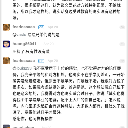
围的，很多都是这样，认为谈恋爱花对方钱特别正常，不给就
闹，所以我才这样的。说实话身边受过教育的确实没有这种想
法。
fearlessaaa
Apr 20
OP
50
@
vasto
哈哈兄弟们说的是
huang86041
Apr 20
51
压抑了,只有性没有爱
fearlessaaa
Apr 20
OP
52
@
ibuki233
我不享受居于上位的感觉，也不觉得对方的陪伴廉
价，我完全平等的和对方相处。也确实不在乎学历差距，一开始
确实没想着结婚，但原因不是学历，而是我不婚，我跟对方说了
很多次，如果我考虑结婚的话，首选是她，这个想法我自己私下
也是这么想的，我觉得对方也确实适合过日子。你说「其实也觉
得找个中学没毕业的老婆，配不上大厂的你自己吧。」怎么说
呢，内心里多少起初会有这种想法，大多数人都有，相处久了就
没了，觉得能过日子才最好。
感谢你，也同样祝福你
yoyolichen
Apr 20