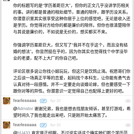
你的标题写的是“学历差距巨大”，但你的正文几乎没讲学历相关
的事。讲的都是普通的相处细节，普通的陪伴，跟学历没关系。
你潜意识里其实很享受这种你居于上位的感觉吧，无论是收入还
是学历。你觉得对方给你的都是廉价的陪伴。但你也很清楚陪伴
与其说是廉价的，不如说是无价的，想买都买不来。
你强调学历差距巨大，但又写了“我并不在乎这个，而且没有结
婚的想法”。你显然挺在乎的，因为你其实也觉得找个中学没毕
业的老婆，配不上大厂的你自己吧。
评论区很多说让你找小姐玩玩，但这只是饮鸩止渴。祝愿哥们你
之后谈一场真正平等的恋爱，起码找个本科生，让你能有勇气去
认真对待一段感情。并不一定要走向谈婚论嫁，但也要感受一下
跟你对等的异性。你潜意识一定觉得自己也配得上更好的吧。
fearlessaaa
Apr 20
OP
48
@
Admstor
谢谢兄弟，我也是想去找朋友倾诉，甚至打游戏，希
望时间久了我也能走出来吧，只是刚开始太痛苦了。
fearlessaaa
Apr 20
OP
49
@
hfJ433
肯定是正经啊，不过说实话这个确实她们那个学历范