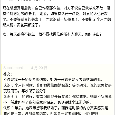
现在想想真是后悔，自己作息那么差，对方不说自己就从来不改，没
有给对方足够的陪伴。 她说，如果有话要一点说，对爱的人也要趁
早。不要等到真的失去了，才意识到一切都晚了。不要拖 2 个月才想
起来说，黄花菜都凉了。
唉，每天都痛不欲生，恨不得找微信的所有人聊天，如何走出？
Supplement 1 · 4 月 20 日
补充：
不仅是我一开始没考虑结婚，对方一开始更是没考虑结婚的事。
认识 3 个月的时候，看到她微信跟她姐说：等吵架分。说的意思就是
玩玩而已，等吵架了就分手
认识 6 个月的时候，有次闲聊我开玩笑说：嫁给我吧。她毫不犹豫说
不，然后列举了我和我家的缺点，表明要嫁个江浙沪的。
认识 2 年后，她表示想跟我结婚了。而我这时候的内心真实感受是：
我还是不婚，没那么想结婚，但如果一定要结的话 可以是她