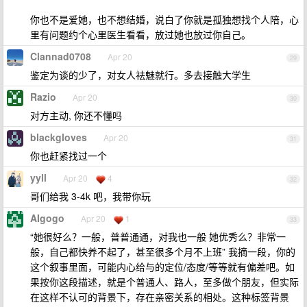
你也不是爱她，也不想结婚，说白了你就是孤独想找个人陪，心
里有问题约个心里医生看看，放过她也放过你自己。
Clannad0708
Apr 20
29
鉴定为谈的少了，对女人祛魅就行。多去接触大学生
Razio
Apr 20
30
对方主动, 你还不懂吗
blackgloves
Apr 20
31
你也赶紧找过一个
yyll
Apr 20
4
32
哥们给我 3-4k 吧，我带你玩
AIgogo
Apr 20
1
33
“她很好么？一般，普普通通，对我也一般 她优秀么？非常一
般，自己都快养不起了，甚至很多个月不上班” 我摘一段，你的
这个叙事里面，可能内心给与的定位/态度/等等就有偏差吧。如
果按你这段描述，就是个普通人、路人，至多做个朋友，但实际
在这样不认可的背景下，存在亲密关系的相处。这种标签背景