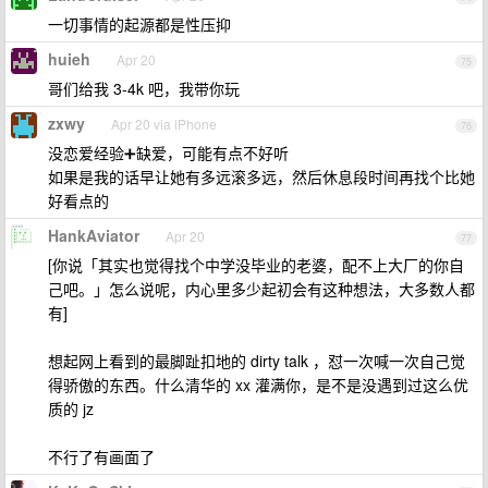
一切事情的起源都是性压抑
huieh
Apr 20
75
哥们给我 3-4k 吧，我带你玩
zxwy
Apr 20 via iPhone
76
没恋爱经验➕缺爱，可能有点不好听
如果是我的话早让她有多远滚多远，然后休息段时间再找个比她
好看点的
HankAviator
Apr 20
77
[你说「其实也觉得找个中学没毕业的老婆，配不上大厂的你自
己吧。」怎么说呢，内心里多少起初会有这种想法，大多数人都
有]
想起网上看到的最脚趾扣地的 dirty talk ，怼一次喊一次自己觉
得骄傲的东西。什么清华的 xx 灌满你，是不是没遇到过这么优
质的 jz
不行了有画面了