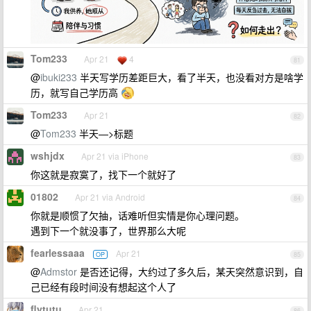
Tom233
Apr 21
4
81
@
ibuki233
半天写学历差距巨大，看了半天，也没看对方是啥学
历，就写自己学历高
Tom233
Apr 21
82
@
Tom233
半天—>标题
wshjdx
Apr 21 via iPhone
83
你这就是寂寞了，找下一个就好了
01802
Apr 21 via Android
84
你就是顺惯了欠抽，话难听但实情是你心理问题。
遇到下一个就没事了，世界那么大呢
fearlessaaa
Apr 21
OP
85
@
Admstor
是否还记得，大约过了多久后，某天突然意识到，自
己已经有段时间没有想起这个人了
flytutu
Apr 21
86