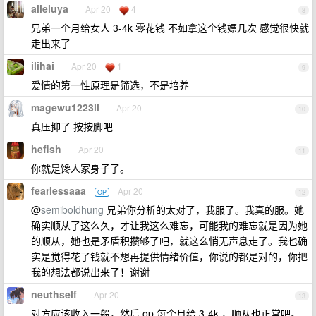
alleluya
Apr 20
4
8
兄弟一个月给女人 3-4k 零花钱 不如拿这个钱嫖几次 感觉很快就
走出来了
ilihai
Apr 20
1
9
爱情的第一性原理是筛选，不是培养
magewu1223ll
Apr 20
10
真压抑了 按按脚吧
hefish
Apr 20
11
你就是馋人家身子了。
fearlessaaa
Apr 20
OP
12
@
semiboldhung
兄弟你分析的太对了，我服了。我真的服。她
确实顺从了这么久，才让我这么难忘，可能我的难忘就是因为她
的顺从，她也是矛盾积攒够了吧，就这么悄无声息走了。我也确
实是觉得花了钱就不想再提供情绪价值，你说的都是对的，你把
我的想法都说出来了！谢谢
neuthself
Apr 20
13
对方应该收入一般，然后 op 每个月给 3-4k ，顺从也正常吧。