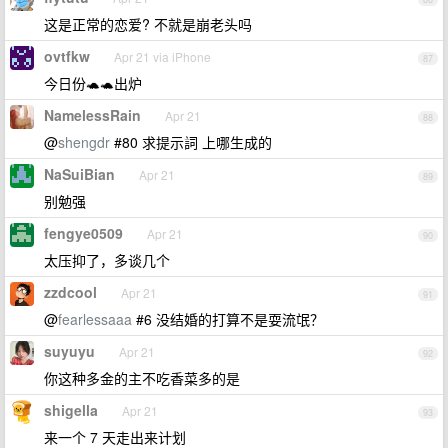
这是正常的恋爱? 不就是崩老头吗
ovtfkw
Apr 21 via iPhone
87
今日份🐢🐢出炉
NamelessRain
Apr 21
88
@
shengdr
#80 求提示詞 上哪生成的
NaSuiBian
Apr 21
89
别勉强
fengye0509
Apr 21
90
太压抑了，多谈几个
zzdcool
Apr 21
91
@
fearlessaaa
#6 没结婚的打算不是耍流氓？
suyuyu
Apr 21
92
你这种多金的主不吃香菜多的是
shigella
Apr 21
93
来一个 7 天走出来计划