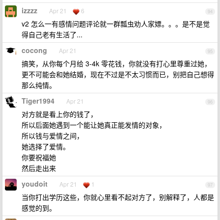
izzzz
Apr 21
6
94
v2 怎么一有感情问题评论就一群瓢虫劝人家嫖。。。是不是觉
得自己老有生活了...
cocong
Apr 21
95
搞笑，从你每个月给 3-4k 零花钱，你就没有打心里尊重过她，
更不可能会和她结婚，现在不过是不太习惯而已，别把自己想得
那么纯情。
Tiger1994
Apr 21
96
对方就是看上你的钱了，
所以后面她遇到一个能让她真正能发情的对象，
所以钱与爱情之间，
她选择了爱情。
你要祝福她
然后走出来
youdoit
Apr 21
1
97
当你打出学历这些，你就心里看不起对方了，别解释了，人都是
感觉的到。