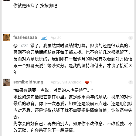
你就是压抑了 按按脚吧
fearlessaaa
Apr 20
OP
6
@
liu731
错了，我虽然暂时没结婚打算，但谈的还是很认真的，
否则不会异地期间腿疼还每周都去找。也不会前几次都挽留了，
反而对方是玩玩的，我们刚在一起俩月的时候有次看到对方微信
跟一个姐聊天说：等吵架分。是我的坚持和付出，才谈了接近 3
年
semiboldhung
Apr 20 via Android
1
7
“如果有话要一点说，对爱的人也要趁早。”
她说的这句话把它刻在心里。这是她用两年的顺从，换来的对你
最后的教育。你下一次恋爱，如果还是凌晨五点睡、还是用沉默
应对矛盾、还是觉得花钱了就不需要提供情绪价值，你依然会失
去。
先学会陪好自己，再去陪别人。如果你不改作息、不改孤独、不
改沉默，它会杀死你下一段感情。