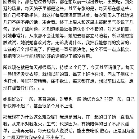
回去躺下，都在想过去的事，都在想以前一起出去玩，出去吃，到处
逛的场景，每天脑子里都是这些，甚至夸张的是，每天都在想这些，
我自己都不敢相信，就这样每周浑浑噩噩过着，每次到周末了找她说
几句不痛不痒的话，凑合着。终于上周末和这周末鼓起勇气多说了几
句，多问了些问题，才知道她最近相亲认识个不错的，对方是销售，
对她非常好，从来都不会让她等，她想去哪都立马陪着，所以她想接
触试试，她说她喜欢对方。无论我说什么，我把我能想到的挽留的，
认错的话全部都说了，但是她一直都很决绝，完全不留一点点机会，
我把我这些年能想到的好的话都说了都没有用。
所以现在就是每天都很痛苦，持续 2 个月了，今天甚至请假了。每天
一睁眼还没穿衣服，就想以前的事，每天上班也在想，回去了躺床上
也在想，睡眠非常糟糕，痛不欲生，每天都在想，想以前出去玩，想
现在孤苦伶仃的。。。
她很好么？一般，普普通通，对我也一般 她优秀么？非常一般，自己
都快养不起了，甚至很多个月不上班
那我现在为什么这么难受呢？我想是因为，在一起的日子她一直顺从
我，从来不对我发火，生气；也是因为，有她陪伴的日子不那么孤
单，上班再无聊，每天也有人说说话，能出去吃饭 散心，正是因为这
2 个原因导致我完全走不出来了。