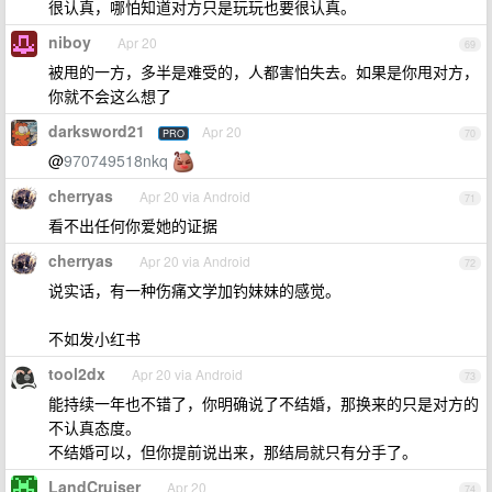
很认真，哪怕知道对方只是玩玩也要很认真。
niboy
Apr 20
69
被甩的一方，多半是难受的，人都害怕失去。如果是你甩对方，
你就不会这么想了
darksword21
Apr 20
PRO
70
@
970749518nkq
cherryas
Apr 20 via Android
71
看不出任何你爱她的证据
cherryas
Apr 20 via Android
72
说实话，有一种伤痛文学加钓妹妹的感觉。
不如发小红书
tool2dx
Apr 20 via Android
73
能持续一年也不错了，你明确说了不结婚，那换来的只是对方的
不认真态度。
不结婚可以，但你提前说出来，那结局就只有分手了。
LandCruiser
Apr 20
74