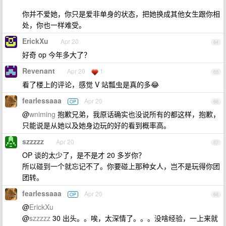
你并不爱她，你只是爱非单身的状态，把她换成其他女生跟你相
处，你也一样难受。
ErickXu
Apr 20
64
好奇 op 今年多大了？
Revenant
Apr 20
1
65
看了楼上的评论，感觉 V 站瓢虫是真的多😂
fearlessaaa
Apr 20
OP
66
@
wniming
抱歉兄弟，我原话确实也没说所有的都这样，抱歉，
只能说是从她以及她身边玩的好的看到概率高。
szzzzz
Apr 20
67
OP 谈的太少了，是不是才 20 多岁你？
所以碰到一个就忘记不了。你要碰上那种女人，岂不是玩得你团
团转。
fearlessaaa
Apr 20
OP
68
@
ErickXu
@
szzzzz
30 出头。。唉，太深情了。。。没啥经验，一上来就