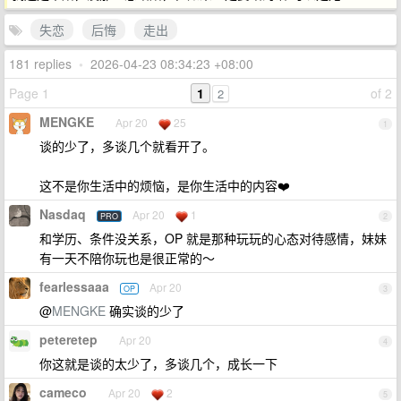
失恋
后悔
走出
181 replies
•
2026-04-23 08:34:23 +08:00
Page 1
1
of 2
2
MENGKE
Apr 20
25
1
谈的少了，多谈几个就看开了。
这不是你生活中的烦恼，是你生活中的内容❤️
Nasdaq
Apr 20
1
PRO
2
和学历、条件没关系，OP 就是那种玩玩的心态对待感情，妹妹
有一天不陪你玩也是很正常的～
fearlessaaa
Apr 20
OP
3
@
MENGKE
确实谈的少了
peteretep
Apr 20
4
你这就是谈的太少了，多谈几个，成长一下
cameco
Apr 20
2
5