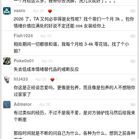
一个月给这么多，我带你去洗脚，洗几次就好了。。。
vasto
Apr 20
1
40
2026 了，TA 又何必非得是女性呢？找个哥们一个月 3k ，包你
情绪价值拉满处的好说不定还能 cos 女装给你上
Fish1024
Apr 20
41
相处期间一切都很和谐，我每个月给 3-4k 零花钱。找了个小
姐？
Poke0x01
Apr 20
42
失去低成本情绪替代品的戒断反应
hfJ433
Apr 20
1
43
你这是正经谈恋爱吗，更像是包养，而且像是包养的人不想陪你
过家家了
Admstor
Apr 20
44
有过类似的经历，不过不是我不爱，是对方骑驴找马然后给我来
个断崖
那段时间就是不断的问自己为什么，各种为什么，想到之前各种