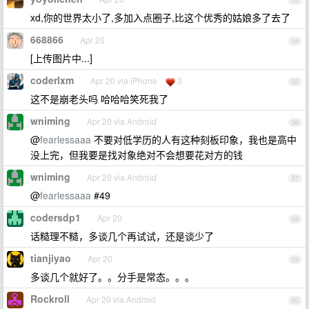
53
xd,你的世界太小了,多加入点圈子,比这个优秀的姑娘多了去了
668866
Apr 20
54
[上传图片中...]
coderlxm
Apr 20 via iPhone
3
55
这不是崩老头吗 哈哈哈笑死我了
wniming
Apr 20 via Android
56
@
fearlessaaa
不要对低学历的人有这种刻板印象，我也是高中
没上完，但我要是找对象绝对不会想要花对方的钱
wniming
Apr 20 via Android
57
@
fearlessaaa
#49
codersdp1
Apr 20
58
话糙理不糙，多谈几个再试试，还是谈少了
tianjiyao
Apr 20
59
多谈几个就好了。。分手是常态。。。
Rockroll
Apr 20 via Android
60