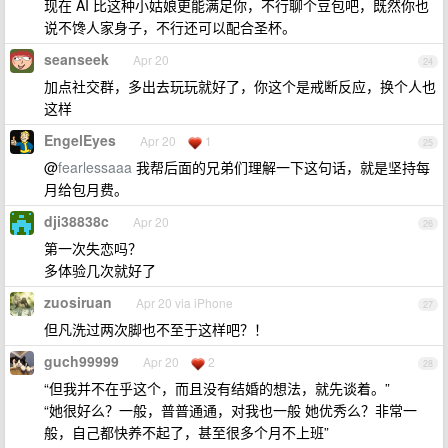
现在 AI 比这种小姑娘更能满足你，不行聊个豆包吧，既然你也
说不馋人家身子，不行还可以配合圣杯。
seanseek
Apr 20
24
加点社交群，多出去玩玩就好了，你这个是戒断反应，换个人也
这样
EngelEyes
Apr 20
1
25
@
fearlessaaa
我帮后面的兄弟们理解一下这句话，就是坚持每
月给包月费。
dji38838c
Apr 20
26
第一次失恋吗？
多体验几次就好了
zuosiruan
Apr 20 via iPhone
27
但凡洗过两次脚也不至于这样吧？！
guch99999
Apr 20
2
28
“但我并不在乎这个，而且没有结婚的想法，就先谈着。”
“她很好么？一般，普普通通，对我也一般 她优秀么？非常一
般，自己都快养不起了，甚至很多个月不上班”