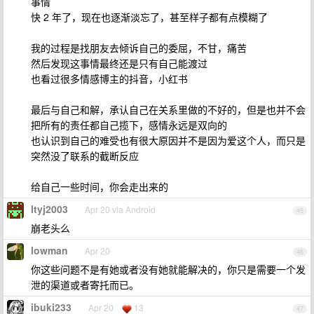
事情
快 2 年了，现在也逐渐淡忘了，甚至样子都有点模糊了
我的过程是找朋友去倾诉自己的委屈，不甘，痛苦
然后发现这事情最终还是只有自己能渡过
也看过很多情感博主的抖音，小红书
最后与自己和解，承认自己在关系里做的不好的，但是也并不会
把所有的责任都自己揽下，感情永远是双向的
也认识到自己的难受也有很大原因并不是因为爱这个人，而只是
突然没了联系的截断反应
给自己一些时间，你会走出来的
ltyj2003
Apr 20 via Android
45
崩老头么
lowman
Apr 20
46
你这些问题不是有她或者没有她就能解决的，你只是需要一个发
泄的渠道或者寄托而已。
ibuki233
Apr 20
13
47