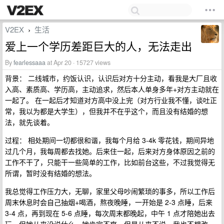
V2EX
生活
›
爱上一个学历差距巨大的人，无法走出
By
fearlessaaa
at Apr 20 · 15727 views
背景： 二线城市，约饭认识，认识后对方十分主动，看我是大厂且收
入高、素质高、学历高，主动追求，然后本人单身多年+对方主动就在
一起了。 在一起后才知道对方高中没上完（对方行业我不懂，谈吐正
常，我以为都是大学生），但我并不在乎这个，而且没有结婚的想
法，就先谈着。
过程： 相处期间一切都很和谐，我每个月给 3-4k 零花钱，期间异地
过几个月，我每周都去找她。后来住一起，后来对方身体原因之前的
工作不干了，只能干一些简单的工作，比如前台这些，不过我觉得无
所谓，暂时没有结婚的想法。
我总觉得工作压力大，无聊，家里父母吵闹繁琐的事多，所以工作后
周末休息时会自己抽烟+喝酒，熬夜晚睡，一开始是 2-3 点睡，后来
3-4 点，再到现在 5-6 点睡，每次周末都晚起，中午 1 点才陪她出去