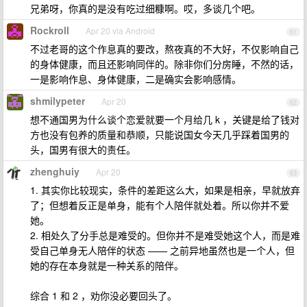
兄弟呀，你真的是没有吃过细糠啊。哎，多谈几个吧。
Rockroll
Apr 20 via Android
61
不过老哥的这个作息真的要改，熬夜真的不大好，不仅影响自己
的身体健康，而且还影响同伴的。除非你们分房睡，不然的话，
一是影响作息、身体健康，二是确实会影响感情。
shmilypeter
Apr 20
62
想不通国男为什么谈个恋爱就要一个月给几 k ，关键是给了钱对
方也没有包养的质量和恭顺，只能说国女今天几乎踩着国男的
头，国男有很大的责任。
zhenghuiy
Apr 20
63
1. 其实你比较现实，条件的差距这么大，如果是相亲，早就放弃
了；但想着反正是单身，能有个人陪伴就处着。所以你并不爱
她。
2. 相处久了分手总是难受的。但你并不是难受她这个人，而是难
受自己单身无人陪伴的状态 —— 之前异地虽然也是一个人，但
她的存在本身就是一种关系的陪伴。
综合 1 和 2 ，劝你没必要回头了。