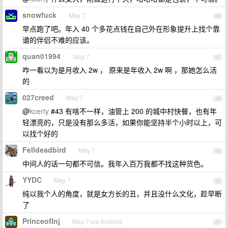
snowfuck
May 7
46
早点跑了吧。年入 40 个多花点钱在自己外在形象提升上找个靠
谱的伴侣不难的应该。
quan01994
May 7
47
咋一看以为是月收入 2w ， 原来是年收入 2w 啊 ，那她怎么活
的
027creed
May 7
48
@
kcerty
#43 有啥不一样，油管上 200 的城中村快餐，也有年
轻漂亮的，只是没有那么多活，如果你能坚持半个小时以上，可
以找个好的
Felldeadbird
May 7
49
中间人的话一句都不可信。我年入百万我都不找这种货色。
YYDC
May 7
50
纯以我个人的角度，就是女方长的丑，并且没什么文化，趁早断
了
PrinceofInj
May 7 via Android
51