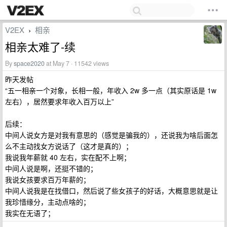
V2EX
相亲
›
相亲太难了-续
By
space2020
at May 7 · 11542 views
昨天发帖
“五一相亲一个对象，长相一般，年收入 2w 多一点（其实原话是 1w
左右），居然要求年收入百万以上”
后续：
中间人说女方是对我有意思的（感觉是骗我的），还说我为啥后面怎
么不主动找女方说话了（这才是真的）；
我说我年薪就 40 左右，实在配不上啊；
中间人说是啊，还挺不错的；
我说女孩要求百万年薪的；
中间人说我是在找借口，然后说了些女孩子的好话，大概意思就是让
我珍惜缘分，主动点啥的；
我实在无语了；