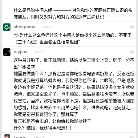
什么是靠谱中间人呢 ———— 对你和你的家庭有正确认识的亲
戚朋友，同时又对对方和对方的家庭有正确认识
sheepmon
May 7
37
“你为什么这么龟还让这个中间人给你找个这么差劲的，不亚于
《三十而已》里面张主任相亲柜姐”
rsyjjsn
May 7
38
这种最好钓了，反正就画饼，结婚以后工资全上交，房子一分不
出写她名字
她需要做些什么？那肯定是请你吃饭看电影喝奶茶了，反正吃饭
你就说我是打算结婚去的，我觉得你也不错，合眼缘，但是呢我
身边有个好兄弟，他也是相亲认识的，结果结婚没多久女生就搞
赌博，把家里全败光了，也不顾家，最后离婚啥也没有，所以我
也害怕，当然，我相信你肯定不是，但是我还是希望能被人照顾
的感觉，比如出去外面不用关心吃什么，进去就吃，吃完就走，
你要是觉得我冒犯你了，那就算了
反正钱是不会出的，让你给钱你就扯犊子
什么？结婚，我还得再想想！！！
kcerty
May 7