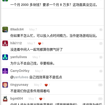
一个月 2000 多块钱？要求一个月 8 万多？这场面真没见过。
89adc64
May 7
6
你如果不怎么忙，可以投入点时间精力，当作是场游戏玩玩。
hiki112
May 7
6
7
没连着中间人一起骂都算你脾气好了
yanfulives
May 7
8
为什么不去自己找，非要相亲。
CarryOnHxy
May 7
9
@
yanfulives
自己找效率是不是低点
tingyunsay
May 7
1
10
不是哥们你这条件用得着吗
bgm004
May 7
9
11
中间人说女方是对我有意思的（感觉是骗我的），还说我为啥后