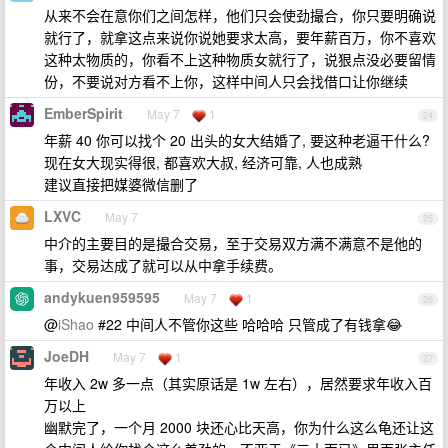
从来不会在意你们之间怎样，他们只会使劲撮合，你只要明确说
就行了，就拿这点来说你说她要求太高，要年薪百万，你不喜欢
这种太物质的，你看不上这种物质女就行了，说狠点没必要留情
份，不要说对方看不上你，这样中间人只会找借口让你继续
EmberSpirit
May 7
1
24
年薪 40 你可以找个 20 出头的女大结婚了, 要这种老逼干什么?
现在女大现实得很, 都喜欢大叔, 经济可靠, 人也成熟
建议直接把媒婆微信删了
LXVC
May 7
25
中介的主要目的是撮合交易，至于交易双方满不满意不是他的
事，交易达成了就可以从中拿手续费。
andykuen959595
May 7
1
26
@
iShao
#22 中间人不管你这些 哈哈哈 只管成了有钱拿😂
JoeDH
May 7
1
27
年收入 2w 多一点（其实原话是 1w 左右），居然要求年收入百
万以上
幽默完了，一个月 2000 块还心比天高，你为什么这么龟还让这