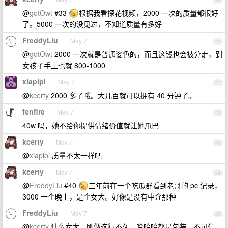
39
@
gotOwt
#33
根据我看探花视频，2000 一次的质量都很好
了。5000 一次的没见过，不知道质量有多好
FreddyLiu
May 7
40
@
gotOwt
2000 一次就是普通姿色的，而且这钱也会被分走，到
女孩子手上也就 800-1000
xiapipi
May 7
41
@
kcerty
2000 多了哦。大几百就可以拥有 40 分钟了。
fenfire
May 7
42
40w 吗，她不给你提供情绪价值就让她爪巴
kcerty
May 7
43
@
xiapipi
质量不太一样吧
kcerty
May 7
44
@
FreddyLiu
#40
三年前在一个吃瓜群看到老哥的 pc 记录，
3000 一个晚上，是个女大。好像是没有中介那种
FreddyLiu
May 7
45
@
kcerty
什么女大，刚做这行不久，哈哈哈都是包装，不可信。