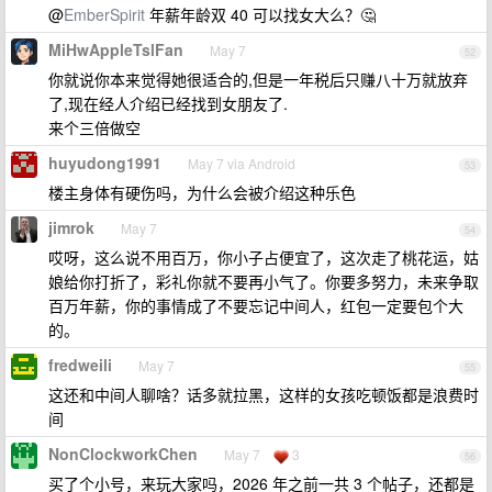
@
EmberSpirit
年薪年龄双 40 可以找女大么？🤔
MiHwAppleTslFan
May 7
52
你就说你本来觉得她很适合的,但是一年税后只赚八十万就放弃
了,现在经人介绍已经找到女朋友了.
来个三倍做空
huyudong1991
May 7 via Android
53
楼主身体有硬伤吗，为什么会被介绍这种乐色
jimrok
May 7
54
哎呀，这么说不用百万，你小子占便宜了，这次走了桃花运，姑
娘给你打折了，彩礼你就不要再小气了。你要多努力，未来争取
百万年薪，你的事情成了不要忘记中间人，红包一定要包个大
的。
fredweili
May 7
55
这还和中间人聊啥？话多就拉黑，这样的女孩吃顿饭都是浪费时
间
NonClockworkChen
May 7
3
56
买了个小号，来玩大家吗，2026 年之前一共 3 个帖子，还都是