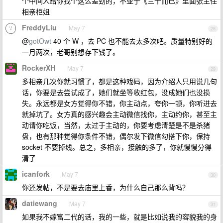
个中间人给你找个这么差劲的，不亚于《三十而已》里面张主任
相亲柜姐
FreddyLiu
May 7
28
@
gotOwt
40 个 W ，去 PC 也不能去太多次吧。质量特别好的
一月两次，老哥别想存下钱了。
RockerXH
May 7
29
多相亲几次你就习惯了，都是这种戏码，因为介绍人只用说几句
话，你要是去尝试成了，她们就坐等收红包，没成她们也没损
失。永远都是女方觉得你不错，你主动点，夸你一顿，你听进去
就掉坑了。女方真的感兴趣会主动微信找你，主动约你，甚至主
动请你吃饭，当然，太过于主动的，你要考虑清楚是不是杀猪
盘，也有那种觉得你条件不错，偶尔发下微信勾搭下你，保持
socket 不要掉线。总之，多相亲，接触的多了，你就慢慢分得
清了
icanfork
May 7
30
你还发帖，不是要去庙里上香，为什么自己那么背吗？
datiewang
May 7
31
如果我不嫁富二代的话，我的一些，就是比如说我的容貌我的身