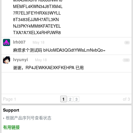
MEMFL4KWN34J8TXM4L
7R7EL3FEYHRX63WYLL
8T3483EJJMH7ATL3KN
NJ3PKY4MM8KFATEYEL
TXA7A7XELX4RHPJWR8
lrh007
May 18
99
麻烦求个测试码 bHJoMDA3QGdtYWlsLmNvbQo=
lvyunyi
May 18
100
谢谢，RP4JEWKKAEXKFKEHPA 已用
Page 1
1
of 3
2
3
Support
根据产品序列号查看状态
›
有用链接