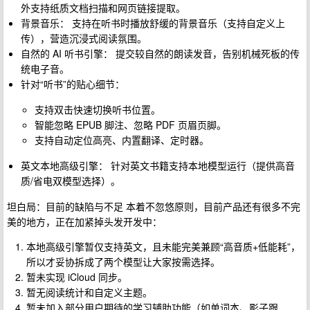
外支持纸质文档扫描和网页链接提取。
背景音乐： 支持在听书时播放舒缓的背景音乐（支持自定义上
传），营造沉浸式阅读氛围。
自然的 AI 听书引擎： 提交较自然的朗读发音，告别机械死板的传
统电子音。
针对“听书”的贴心细节：
支持双击快速切换听书位置。
智能忽略 EPUB 脚注、忽略 PDF 页眉页脚。
支持自动定位高亮、内置翻译、定时器。
英文本地高级引擎： 针对英文书籍支持本地模型运行（提供高音
质/省电双模型选择）。
坦白局：目前的缺陷与不足 本着不忽悠原则，目前产品还有很多不完
美的地方，正在加紧掉头发开发中：
本地高级引擎暂仅支持英文，且未能完美兼顾“高音质+低能耗”，
所以才妥协拆成了两个模型让大家按需选择。
暂未实现 iCloud 同步。
暂无阅读统计和自定义主题。
暂未加入部分用户期待的学习辅助功能（如单词本、影子跟