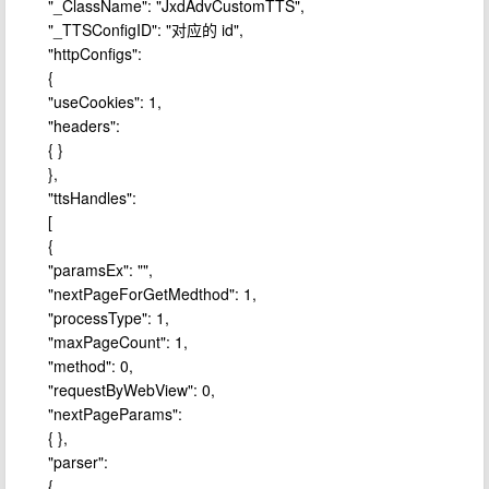
"_ClassName": "JxdAdvCustomTTS",
"_TTSConfigID": "对应的 id",
"httpConfigs":
{
"useCookies": 1,
"headers":
{ }
},
"ttsHandles":
[
{
"paramsEx": "",
"nextPageForGetMedthod": 1,
"processType": 1,
"maxPageCount": 1,
"method": 0,
"requestByWebView": 0,
"nextPageParams":
{ },
"parser":
{