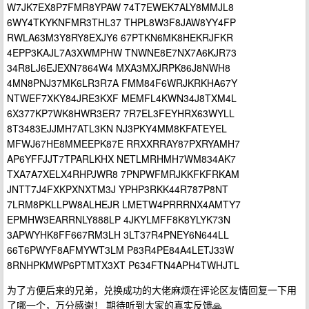
W7JK7EX8P7FMR8YPAW 74T7EWEK7ALY8MMJL8
6WY4TKYKNFMR3THL37 THPL8W3F8JAW8YY4FP
RWLA63M3Y8RY8EXJY6 67PTKN6MK8HEKRJFKR
4EPP3KAJL7A3XWMPHW TNWNE8E7NX7A6KJR73
34R8LJ6EJEXN7864W4 MXA3MXJRPK86J8NWH8
4MN8PNJ37MK6LR3R7A FMM84F6WRJKRKHA67Y
NTWEF7XKY84JRE3KXF MEMFL4KWN34J8TXM4L
6X377KP7WK8HWR3ER7 7R7EL3FEYHRX63WYLL
8T3483EJJMH7ATL3KN NJ3PKY4MM8KFATEYEL
MFWJ67HE8MMEEPK87E RRXXRRAY87PXRYAMH7
AP6YFFJJT7TPARLKHX NETLMRHMH7WM834AK7
TXA7A7XELX4RHPJWR8 7PNPWFMRJKKFKFRKAM
JNTT7J4FXKPXNXTM3J YPHP3RKK44R787P8NT
7LRM8PKLLPW8ALHEJR LMETW4PRRRNX4AMTY7
EPMHW3EARRNLY888LP 4JKYLMFF8K8YLYK73N
3APWYHK8FF667RM3LH 3LT37R4PNEY6N644LL
66T6PWYF8AFMYWT3LM P83R4PE84A4LETJ33W
8RNHPKMWP6PTMTX3XT P634FTN4APH4TWHJTL
为了方便后来的兄弟，兑换成功的大佬麻烦在评论区友情回复一下用
了哪一个，万分感谢！ 期待听到大家的真实反馈🙏