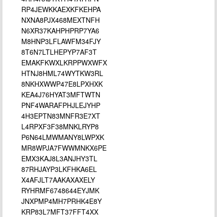
RP4JEWKKAEXKFKEHPA
NXNA8PJX468MEXTNFH
N6XR37KAHPHPRP7YA6
M8HNP3LFLAWFM34FJY
8T6N7LTLHEPYP7AF3T
EMAKFKWXLKRPPWXWFX
HTNJ8HML74WYTKW3RL
8NKHXWWP47E8LPXHXK
KEA4J76HYAT3MFTWTN
PNF4WARAFPHJLEJYHP
4H3EPTN83MNFR3E7XT
L4RPXF3F38MNKLRYP8
P6N64LMWMANY8LWPXK
MR8WPJA7FWWMNKX6PE
EMX3KAJ8L3ANJHY3TL
87RHJAYP3LKFHKA6EL
X4AFJLT7AAKAXAXELY
RYHRMF6748644EYJMK
JNXPMP4MH7PRHK4E8Y
KRP83L7MFT37FFT4XX