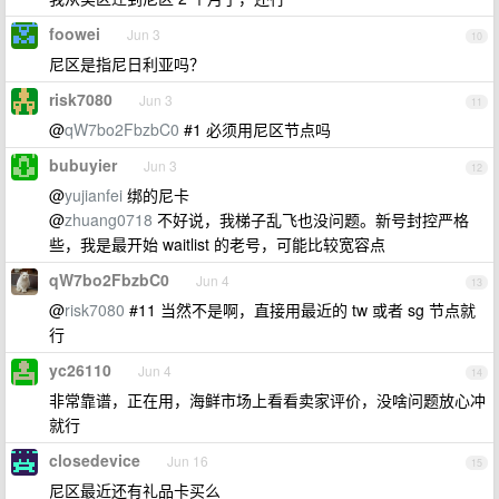
foowei
Jun 3
10
尼区是指尼日利亚吗？
risk7080
Jun 3
11
@
qW7bo2FbzbC0
#1 必须用尼区节点吗
bubuyier
Jun 3
12
@
yujianfei
绑的尼卡
@
zhuang0718
不好说，我梯子乱飞也没问题。新号封控严格
些，我是最开始 waitlist 的老号，可能比较宽容点
qW7bo2FbzbC0
Jun 4
13
@
risk7080
#11 当然不是啊，直接用最近的 tw 或者 sg 节点就
行
yc26110
Jun 4
14
非常靠谱，正在用，海鲜市场上看看卖家评价，没啥问题放心冲
就行
closedevice
Jun 16
15
尼区最近还有礼品卡买么