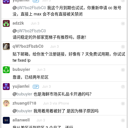
OP
3
@
qW7bo2FbzbC0
我这个月到期也试试，你重新申请 cc 账号
没，直接上 max 会不会有直接被关禁闭
adz2k
Jun 3
4
@
qW7bo2FbzbC0
请问稳定的外部家宽梯子有推荐吗，感谢！
qW7bo2FbzbC0
Jun 3
5
贴下邮箱，给你发个注册链接，好像有 7 天免费试用期，你试试
tw fixed ip
bubuyier
Jun 3
6
靠谱，已经两年尼区
yujianfei
Jun 3
OP
7
@
bubuyier
也是海鲜市场买礼品卡开通的吗？
zhuang0718
Jun 3 via iPhone
8
@
bubuyier
我用着用着被封了 是因为梯子原因吗
allanwell
Jun 3
9
我从美区迁到尼区 2 个月了，还行