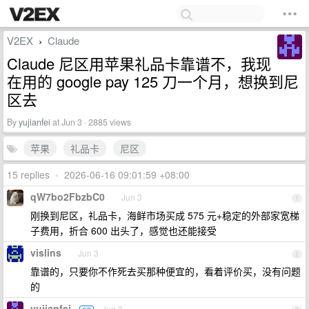
V2EX
Claude
›
Claude 尼区用苹果礼品卡靠谱不，我现
在用的 google pay 125 刀一个月，想换到尼
区去
By
yujianfei
at Jun 3 · 2885 views
苹果
礼品卡
尼区
15 replies
•
2026-06-16 09:01:59 +08:00
qW7bo2FbzbC0
Jun 3
1
刚换到尼区，礼品卡，海鲜市场买成 575 元+稳定的外部家宽梯
子费用，折合 600 出头了，感觉也还能接受
vislins
Jun 3
2
靠谱的，只要你不作死去买那种便宜的，看着评价买，没有问题
的
yujianfei
Jun 3