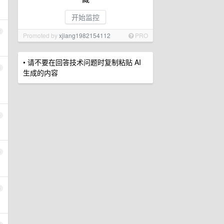
开始监控
2
Promoted by
xjiang1982154112
PRO
• 请不要在回答技术问题时复制粘贴 AI
3
生成的内容
4
5
6