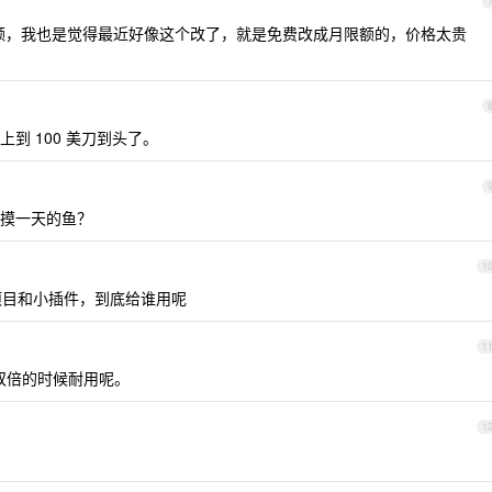
H 限额，我也是觉得最近好像这个改了，就是免费改成月限额的，价格太贵
上到 100 美刀到头了。
摸一天的鱼？
1
新项目和小插件，到底给谁用呢
1
x 双倍的时候耐用呢。
1