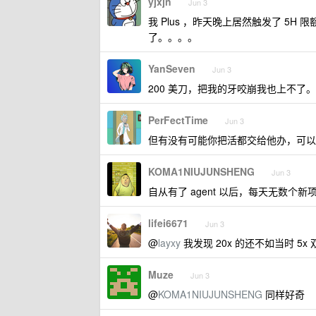
yjxjn
Jun 3
我 Plus ，昨天晚上居然触发了 5
了。。。。
YanSeven
Jun 3
200 美刀，把我的牙咬崩我也上不了。
PerFectTime
Jun 3
但有没有可能你把活都交给他办，可以
KOMA1NIUJUNSHENG
Jun 3
自从有了 agent 以后，每天无数个
lifei6671
Jun 3
@
layxy
我发现 20x 的还不如当时 5
Muze
Jun 3
@
KOMA1NIUJUNSHENG
同样好奇