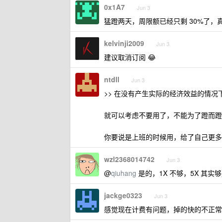
0x1A7
Jun 3
猛蹬两天，周限额已经只剩 30%了，
kelvinji2009
Jun 3
建议取消订阅 😂
ntdll
Jun 3
>> 在没有产生实际的经济效益的情况
就可以考虑不要用了，不能为了蹬而蹬，
你要说是上班的时候用，给了自己更多
wzl2368014742
Jun 3
@
qiuhang
是的，1X 不够，5X 其实够
jackge0323
Jun 3
感觉现在计费有问题，掉的快的不正常