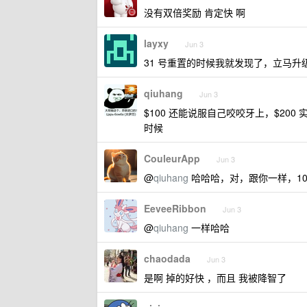
没有双倍奖励 肯定快 啊
layxy
Jun 3
31 号重置的时候我就发现了，立马升级了
qiuhang
Jun 3
$100 还能说服自己咬咬牙上，$200
时候
CouleurApp
Jun 3
@
qiuhang
哈哈哈，对，跟你一样，10
EeveeRibbon
Jun 3
@
qiuhang
一样哈哈
chaodada
Jun 3
是啊 掉的好快 ，而且 我被降智了