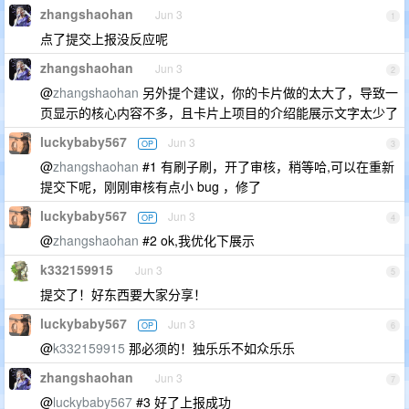
zhangshaohan
Jun 3
1
点了提交上报没反应呢
zhangshaohan
Jun 3
2
@
zhangshaohan
另外提个建议，你的卡片做的太大了，导致一
页显示的核心内容不多，且卡片上项目的介绍能展示文字太少了
luckybaby567
Jun 3
OP
3
@
zhangshaohan
#1 有刷子刷，开了审核，稍等哈,可以在重新
提交下呢，刚刚审核有点小 bug ，修了
luckybaby567
Jun 3
OP
4
@
zhangshaohan
#2 ok,我优化下展示
k332159915
Jun 3
5
提交了！好东西要大家分享！
luckybaby567
Jun 3
OP
6
@
k332159915
那必须的！独乐乐不如众乐乐
zhangshaohan
Jun 3
7
@
luckybaby567
#3 好了上报成功