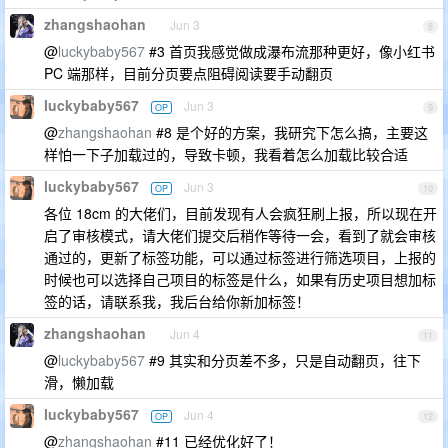
zhangshaohan
Jun 3
8
@
luckybaby567
#3 首页我感觉做成瀑布流那种更好，像小红书
PC 端那样，目前分页要点阻碍阅读要手动翻页
luckybaby567
Jun 3
OP
9
@
zhangshaohan
#8 是个好的方案，我研究下怎么搞，主要这
样怕一下子加载过的，导致卡顿，我看着怎么加载比较合适
luckybaby567
Jun 3
OP
10
各位 18cm 的大佬们，目前发现有人会疯狂刷上报，所以现在开
启了审核模式，请大佬们提交后稍作等待一会，看到了就会审核
通过的，更新了标签功能，可以通过标签进行筛选项目，上报的
时候也可以选择自己项目的标签是什么，如果有历史项目想加标
签的话，请联系我，我后台给你新加标签！
zhangshaohan
Jun 4
11
@
luckybaby567
#9 其实和分页差不多，只是自动翻页，往下
滑，懒加载
luckybaby567
Jun 4
OP
12
@
zhangshaohan
#11 已经优化好了！