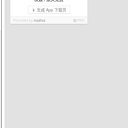
📱 生成 App 下载页
Promoted by
mzshxz
PRO