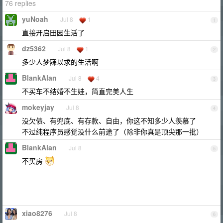
76 replies
yuNoah
Jul 8
1
1
直接开启田园生活了
dz5362
Jul 8
1
2
多少人梦寐以求的生活啊
BlankAlan
Jul 8
4
3
不买车不结婚不生娃，简直完美人生
mokeyjay
Jul 8
4
没欠债、有兜底、有存款、自由，你这不知多少人羡慕了
不过纯程序员感觉没什么前途了（除非你真是顶尖那一批）
BlankAlan
Jul 8
5
不买房
xiao8276
Jul 8
6