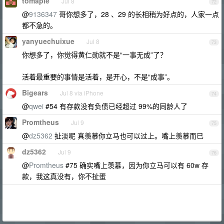
tomaple
Jul 8
72
@
9136347
哥你想多了，28 、29 的长相稍为好点的，人家一点
都不急的。
yanyuechuixue
Jul 8
73
你想多了，你觉得黄仁勋就不是“一事无成”了？
活着最重要的事情是活着，是开心，不是“成事”。
Bigears
Jul 8 via iPhone
74
@
qwei
#54 有存款没有负债已经超过 99%的同龄人了
Promtheus
Jul 9
75
@
dz5362
扯淡呢 真羡慕你立马也可以过上。嘴上羡慕而已
dz5362
Jul 9
76
@
Promtheus
#75 确实嘴上羡慕，因为你立马可以有 60w 存
款，我这真没有，你不扯蛋