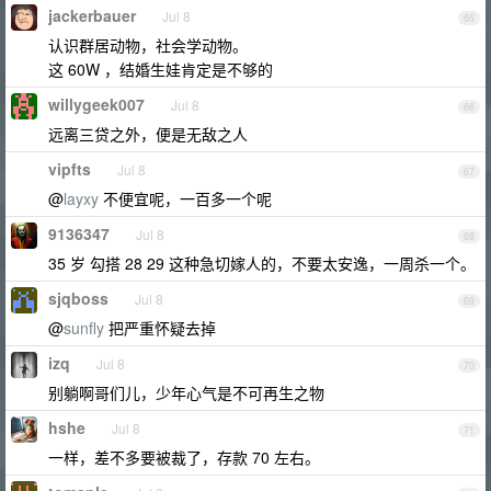
jackerbauer
Jul 8
65
认识群居动物，社会学动物。
这 60W ，结婚生娃肯定是不够的
willygeek007
Jul 8
66
远离三贷之外，便是无敌之人
vipfts
Jul 8
67
@
layxy
不便宜呢，一百多一个呢
9136347
Jul 8
68
35 岁 勾搭 28 29 这种急切嫁人的，不要太安逸，一周杀一个。
sjqboss
Jul 8
69
@
sunfly
把严重怀疑去掉
izq
Jul 8
70
别躺啊哥们儿，少年心气是不可再生之物
hshe
Jul 8
71
一样，差不多要被裁了，存款 70 左右。