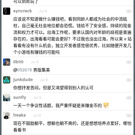
可以到处玩了
syncrack
Jul 8
60
应该说不知道做什么赚钱吧，看到同龄人都成为社会的中流砥
柱，自己毫无社会地位都会恐慌。钱给不了安全感，持续的现金
流和权力才可以。出海工作呢，要承认国内对年龄的歧视是普遍
存在的，出海看看可能会更好？不过我也没出过海，所以来 v 站
看看有没有什么机会，独立开发者感觉很优秀，比如随便开发几
个小游戏有赚钱的可能吗
0bit0
Jul 8
61
@
052678
男版集美
junkdude
Jul 8
62
你想抒发苦闷，但是又渴望得到别人的认可
sunfly
Jul 8
63
一天一个争议性话题，我严重怀疑是来赚金币的
freaks
Jul 8
64
现在不鼓励躺平，想躺也躺不爽的，还是想想培养点爱好，哪怕
看看书