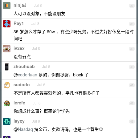
ninjaJ
Jul 8
37
人可以没对象，不能没朋友
Ray1
Jul 8
38
35 岁怎么才存了 60w ，有点少呀兄弟，不过先好好休息一段时
间吧
iv2ex
Jul 8
39
没有弱点
zhouhuab
Jul 8
40
@
coderluan
是的，谢谢提醒，block 了
sudodo
Jul 8
41
不是所有人都轰轰烈烈的，平凡也有很多样子
lerefe
Jul 8
42
你想成什么事？概率论学学先
layxy
Jul 8
43
@
Nasdaq
搞金币，卖邀请码，也是一个营生🐶