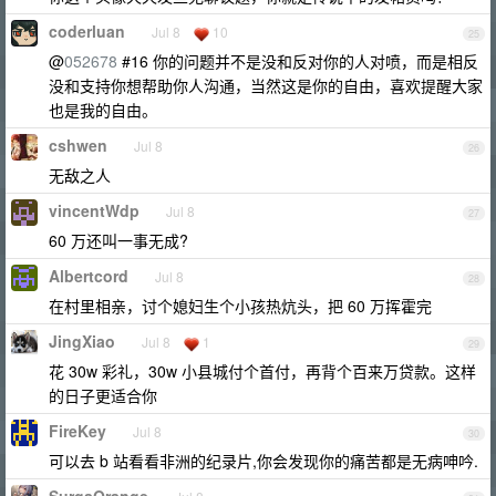
coderluan
Jul 8
10
25
@
052678
#16 你的问题并不是没和反对你的人对喷，而是相反
没和支持你想帮助你人沟通，当然这是你的自由，喜欢提醒大家
也是我的自由。
cshwen
Jul 8
26
无敌之人
vincentWdp
Jul 8
27
60 万还叫一事无成?
Albertcord
Jul 8
28
在村里相亲，讨个媳妇生个小孩热炕头，把 60 万挥霍完
JingXiao
Jul 8
1
29
花 30w 彩礼，30w 小县城付个首付，再背个百来万贷款。这样
的日子更适合你
FireKey
Jul 8
30
可以去 b 站看看非洲的纪录片,你会发现你的痛苦都是无病呻吟.