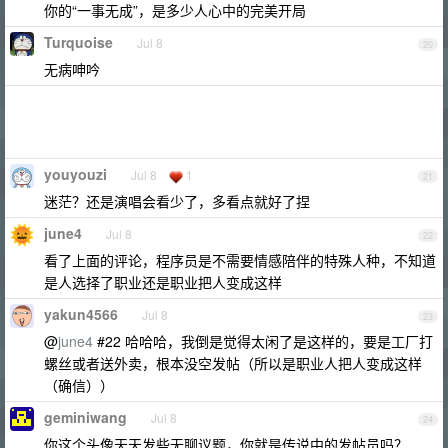
你的“一事无成”，是多少人心中的完美开局
Turquoise
Jul 8
20
无病呻吟
youyouzi
Jul 8
1
21
迷茫？还是演唱会看少了，多看点就好了捏
june4
Jul 8
22
看了上面的评论，程序员是不需要情感陪伴的特殊人种，不知道
是人选择了职业还是职业把人变成这样
yakun4566
Jul 8
23
@
june4
#22 哈哈哈，我倒是觉得太闲了是这样的，要是工厂打
螺丝或者送外卖，根本没空发帖（所以是职业人把人变成这样
（确信））
geminiwang
Jul 8
24
你这个头像天天发些无聊议题，你就是传说中的发帖员吗？