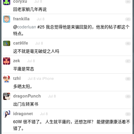
coryxu
Jul 8
44
回老家躺几年再说
frankilla
Jul 8
45
@
coderluan
#25 我总觉得他是来骗回复的，他发的帖子都这个
特点。
cat9life
Jul 8
46
这不就是毫无破绽之人吗
zek
Jul 8
47
平庸是常态
tzhl
Jul 8 via iPhone
48
多晒太阳，
dragonPunch
Jul 8
49
出门左转某书
idragonet
Jul 8
50
60W 很不错了。 人生就平庸的，还想怎样？ 能健健康康活着不
错了。