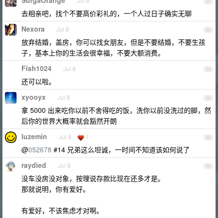
SurgaOrange
Jul 8
31
去相亲吧，找个不要高价彩礼的，一个人过日子确实无聊
Nexora
Jul 8
32
放弃结婚，盖房，你可以找女朋友，但是不要结婚，不要生孩
子，基本上你的生活会很幸福，不要大额消费。
Fish1024
Jul 8
33
还可以啦。
xyooyx
Jul 8
34
拿 5000 出来吃你以前不舍得吃的饭，洗你以前没洗过的脚，然
后你的世界大概率就会豁然开朗
luzemin
Jul 8
1
35
@
052678
#14 兄弟这么坦诚，一时间不知道该如何说了
raydied
Jul 8
36
没车没房没对象，按理说存款比现在还多才是。
那就说明，你有爱好。
有爱好，不该焦虑才对啊。