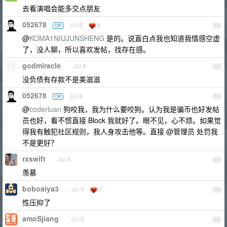
去看演唱会能多交点朋友
052678
Jul 8
8
OP
14
@
KOMA1NIUJUNSHENG
是的。说直白点我也知道我情感空虚
了，没人聊，所以喜欢发帖，找存在感。
godmiracle
Jul 8
15
没负债有存款不是美滋滋
052678
Jul 8
OP
16
@
coderluan
狗咬我，我为什么要咬狗。认为我是骗币也好发帖
员也好，看不惯直接 Block 我就好了。眼不见，心不烦。如果觉
得我有触犯社区规则，我人身攻击他等。直接 @管理员 处罚我
不是更好？
rxswift
Jul 8
17
羡慕
boboaiya3
Jul 8
1
18
性压抑了
amoSjiang
Jul 8
19