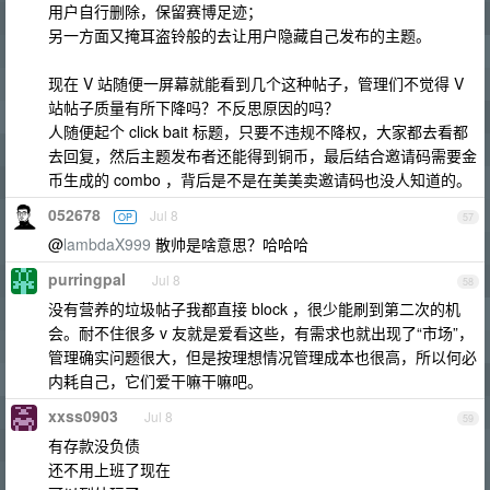
用户自行删除，保留赛博足迹；
另一方面又掩耳盗铃般的去让用户隐藏自己发布的主题。
现在 V 站随便一屏幕就能看到几个这种帖子，管理们不觉得 V
站帖子质量有所下降吗？不反思原因的吗？
人随便起个 click bait 标题，只要不违规不降权，大家都去看都
去回复，然后主题发布者还能得到铜币，最后结合邀请码需要金
币生成的 combo ，背后是不是在美美卖邀请码也没人知道的。
052678
Jul 8
OP
57
@
lambdaX999
散帅是啥意思？哈哈哈
purringpal
Jul 8
58
没有营养的垃圾帖子我都直接 block ，很少能刷到第二次的机
会。耐不住很多 v 友就是爱看这些，有需求也就出现了“市场”，
管理确实问题很大，但是按理想情况管理成本也很高，所以何必
内耗自己，它们爱干嘛干嘛吧。
xxss0903
Jul 8
59
有存款没负债
还不用上班了现在