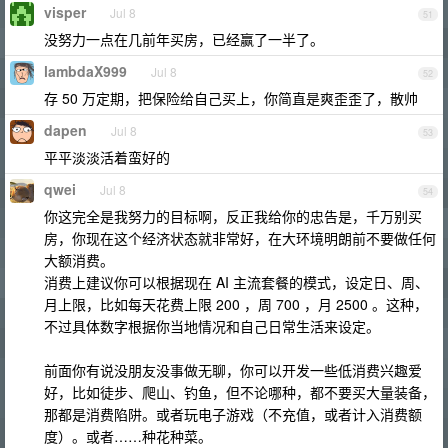
visper
Jul 8
51
没努力一点在几前年买房，已经赢了一半了。
lambdaX999
Jul 8
52
存 50 万定期，把保险给自己买上，你简直是爽歪歪了，散帅
dapen
Jul 8
53
平平淡淡活着蛮好的
qwei
Jul 8
54
你这完全是我努力的目标啊，反正我给你的忠告是，千万别买
房，你现在这个经济状态就非常好，在大环境明朗前不要做任何
大额消费。
消费上建议你可以根据现在 AI 主流套餐的模式，设定日、周、
月上限，比如每天花费上限 200 ，周 700 ，月 2500 。这种，
不过具体数字根据你当地情况和自己日常生活来设定。
前面你有说没朋友没事做无聊，你可以开发一些低消费兴趣爱
好，比如徒步、爬山、钓鱼，但不论哪种，都不要买大量装备，
那都是消费陷阱。或者玩电子游戏（不充值，或者计入消费额
度）。或者……种花种菜。