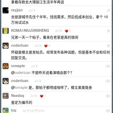
拿着存款去大理丽江生活半年再说
rsyjjsn
Jul 8
7
去旅游城市先住个半年，找找需求，然后低成本创业，拿个 10
万块试试水
KOMA1NIUJUNSHENG
Jul 8
3
8
兄弟一天一个帖子，看来在老家是真的很闲
coderluan
Jul 8
6
9
怀疑是楼主是发帖员，经常发布各种话题，但是基本不会和任何
回复交流。
tomaple
Jul 8
10
@
coderluan
不是昨天说看演唱会那个？
coderluan
Jul 8
11
@
tomaple
是，那帖子都喷成啥样了，楼主美美隐身
Nasdaq
Jul 8
1
12
鉴定为骗币的
friz
Jul 8 via iPhone
13