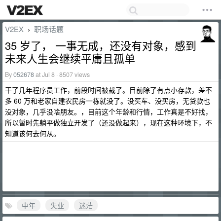
V2EX
职场话题
›
35 岁了， 一事无成，还没有对象，感到
未来人生会继续平庸且孤单
By
052678
at Jul 8 · 8507 views
干了几年程序员工作，前段时间被裁了。目前除了有点小存款，差不
多 60 万和老家自建农民房一栋就没了。没买车、没买房，无贷款也
没对象，几乎没啥朋友。，目前这个年龄和行情，工作真是不好找，
所以暂时先躺平做独立开发了（还没做起来），现在这种环境下，不
知道该何去何从。
中年
失业
迷茫