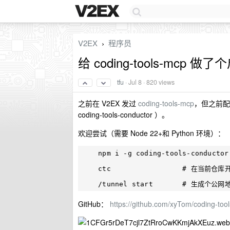
V2EX
程序员
›
给 coding-tools-mcp 做了个
tfu
·
Jul 8
· 820 views
之前在 V2EX 发过
coding-tools-mcp
，但之前配
coding-tools-conductor ）。
欢迎尝试（需要 Node 22+和 Python 环境）：
    npm i -g coding-tools-conductor

    ctc                 # 在当前仓库开个会话

GitHub：
https://github.com/xyTom/coding-too