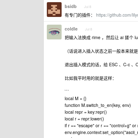
bsidb
Jul 8
有专门的插件：
https://github.com/lily
coldle
Jul 8
把输入法换成 rime ，然后让 ai 搓个 l
（话说进入插入状态之前一般本来就是
退出插入模式的话，给 ESC 、C-c 、
比如我平时用的就是这样：
```
local M = {}
function M.switch_to_en(key, env)
local repr = key:repr()
local r = repr:lower()
if r == "escape" or r == "control+g" or
env.engine.context:set_option("ascii_