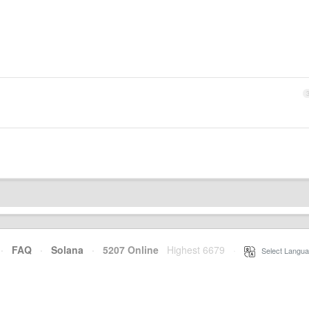
·
FAQ
·
Solana
·
5207 Online
Highest 6679
·
Select Langua