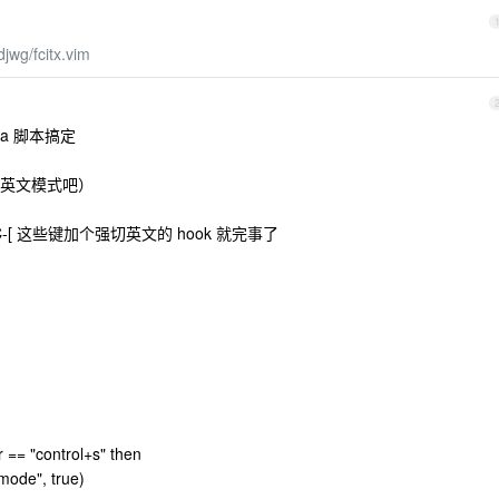
djwg/fcitx.vim
ua 脚本搞定
英文模式吧）
C-[ 这些键加个强切英文的 hook 就完事了
 r == "control+s" then
mode", true)