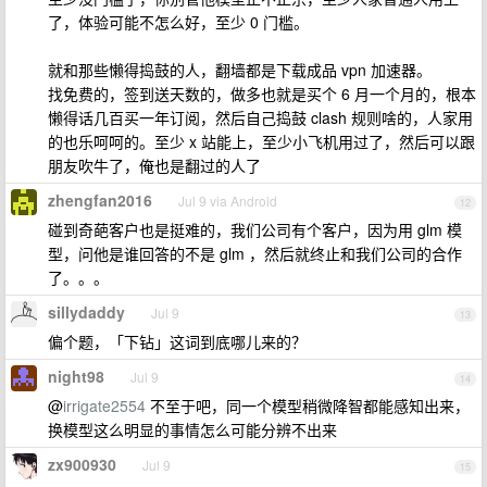
了，体验可能不怎么好，至少 0 门槛。
就和那些懒得捣鼓的人，翻墙都是下载成品 vpn 加速器。
找免费的，签到送天数的，做多也就是买个 6 月一个月的，根本
懒得话几百买一年订阅，然后自己捣鼓 clash 规则啥的，人家用
的也乐呵呵的。至少 x 站能上，至少小飞机用过了，然后可以跟
朋友吹牛了，俺也是翻过的人了
zhengfan2016
Jul 9 via Android
12
碰到奇葩客户也是挺难的，我们公司有个客户，因为用 glm 模
型，问他是谁回答的不是 glm ，然后就终止和我们公司的合作
了。。。
sillydaddy
Jul 9
13
偏个题，「下钻」这词到底哪儿来的？
night98
Jul 9
14
@
irrigate2554
不至于吧，同一个模型稍微降智都能感知出来，
换模型这么明显的事情怎么可能分辨不出来
zx900930
Jul 9
15