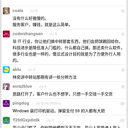
coala
Jul 8
6
没有什么好傲慢的。
服务客户，赚钱，就是这么简单。
coderzhangsan
Jul 8
7
非 IT 行业，你让他们搞中转那套东西，他们会把球踢回给你，
科技进步是降低准入门槛的，什么都自己搞，那还卖什么软件，
很多行业也是一样的，傻瓜式设计目的就是为了方便外行人用
的。
ablu
Jul 8
8
林奕讲中转站那期有讲一些分辨方法
sora2blue
Jul 8
9
思路打开了，客户什么也不想学，只想一手交钱一手交货
pingdog
Jul 8 via iPhone
10
Windows 装打印机驱动，弹窗支付 59 的人都有大把
Y25tIGxpdmlk
Jul 9
11
至少没门槛了，你别管他模型正不正宗，至少人家普通人用上