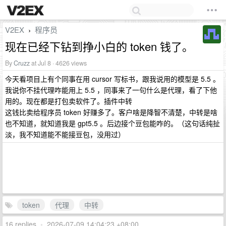
V2EX
程序员
›
现在已经下钻到挣小白的 token 钱了。
By
Cruzz
at Jul 8 · 4626 views
今天看项目上有个同事在用 cursor 写标书，跟我说用的模型是 5.5 。
我说你不挂代理咋能用上 5.5 ，同事来了一句什么是代理，看了下他
用的。现在都是打包卖软件了。插件中转
这钱比卖给程序员 token 好赚多了。客户啥是降智不清楚，中转是啥
也不知道，就知道我是 gpt5.5 。后边接个豆包能咋的。（这句话纯扯
淡，我不知道能不能接豆包，没用过）
token
代理
中转
16 replies
•
2026-07-09 14:04:23 +08:00