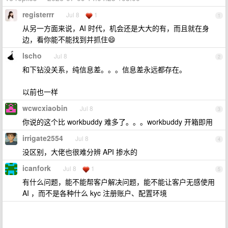
registerrr
Jul 8
1
1
从另一方面来说，AI 时代，机会还是大大的有，而且就在身
边，看你能不能找到并抓住😄
lscho
Jul 8
2
和下钻没关系，纯信息差。。。信息差永远都存在。
以前也一样
wcwcxiaobin
Jul 8
3
你说的这个比 workbuddy 难多了。。。workbuddy 开箱即用
irrigate2554
Jul 8
4
没区别，大佬也很难分辨 API 掺水的
icanfork
Jul 8
1
5
有什么问题，能不能帮客户解决问题，能不能让客户无感使用
AI ，而不是各种什么 kyc 注册账户、配置环境