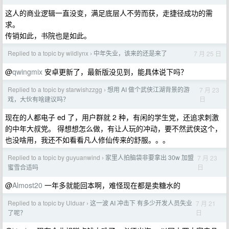
这人的商业逻辑一直没变，满足底层人不劳而获，走捷径成功的需
求。
传销如此，书院也是如此。
Replied to a topic by wildlynx
中年失业，该来的还是来了
7 月 25 日
›
@
qwingmix
安卓更新了，最新版没见到，能具体说下吗？
Replied to a topic by starwishzzgg
想用 AI 做个武侠江湖背景的游
7 月 23
›
日
戏，大伙有啥建议吗？
现在的人都电子 ed 了，用户群就 2 种，有闲的学生党，还追求刺激
的中年大叔党。 得想想怎么做，有让人玩的冲动，要不然武侠这个，
也没啥用，我还不如看看凡人修仙传来的舒服。。。
Replied to a topic by guyuanwind
家里人拍脑袋非要拿出 30w 加盟
7 月 23
›
日
蜜雪合适吗
@
Almost20
一年多就能回本啊，难怪现在都是卖糖水的
Replied to a topic by Ulduar
这一波 AI 冲击下 有多少开发人员失业
7 月 21
›
日
了呢？