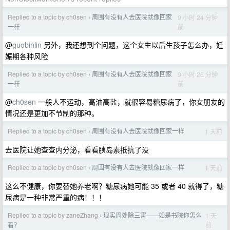
Replied to a topic by ch0sen
周围有没有人去医院就像回家
9 小时 24 分钟
›
前
一样
@
guobinlin
另外，我还想到个问题，这个女生以后生孩子怎么办，妊
娠期各种风险
Replied to a topic by ch0sen
周围有没有人去医院就像回家
9 小时 26 分钟
›
前
一样
@
ch0sen
一般人不运动，高油高盐，就很容易糖尿病了，你女朋友的
情况还是更加不节制的那种。
Replied to a topic by ch0sen
周围有没有人去医院就像回家一样
1 天前
›
去医院让她查查内分泌，看看胰岛素抵抗了没
Replied to a topic by ch0sen
周围有没有人去医院就像回家一样
1 天前
›
这么不健康，你要替她养老啊？糖尿病她可能 35 或者 40 就得了，糖
尿病是一种非常严重的病！！！
Replied to a topic by zaneZhang
现实周处除三害——如是书院你怎么
1 天
›
前
看？