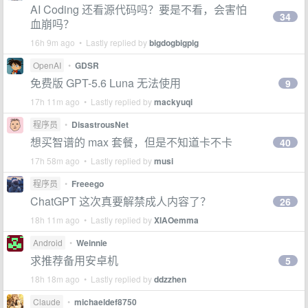
AI Coding 还看源代码吗？要是不看，会害怕
34
血崩吗？
16h 9m ago • Lastly replied by
bigdogbigpig
OpenAI
•
GDSR
免费版 GPT-5.6 Luna 无法使用
9
17h 11m ago • Lastly replied by
mackyuqi
程序员
•
DisastrousNet
想买智谱的 max 套餐，但是不知道卡不卡
40
17h 58m ago • Lastly replied by
musi
程序员
•
Freeego
ChatGPT 这次真要解禁成人内容了？
26
18h 11m ago • Lastly replied by
XIAOemma
Android
•
Weinnie
求推荐备用安卓机
5
18h 18m ago • Lastly replied by
ddzzhen
Claude
•
michaeldef8750