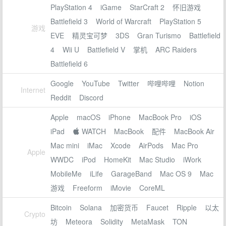
PlayStation 4
iGame
StarCraft 2
怀旧游戏
Battlefield 3
World of Warcraft
PlayStation 5
游戏
EVE
精灵宝可梦
3DS
Gran Turismo
Battlefield
4
Wii U
Battlefield V
掌机
ARC Raiders
Battlefield 6
Google
YouTube
Twitter
哔哩哔哩
Notion
Internet
Reddit
Discord
Apple
macOS
iPhone
MacBook Pro
iOS
iPad
 WATCH
MacBook
配件
MacBook Air
Mac mini
iMac
Xcode
AirPods
Mac Pro
Apple
WWDC
iPod
HomeKit
Mac Studio
iWork
MobileMe
iLife
GarageBand
Mac OS 9
Mac
游戏
Freeform
iMovie
CoreML
Bitcoin
Solana
加密货币
Faucet
Ripple
以太
Crypto
坊
Meteora
Solidity
MetaMask
TON