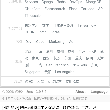
后端架构
Services
Django
Redis
DevOps
MongoDB
Cloudflare
Elasticsearch
Flask
Tornado
API
Timescale
机器学习
数学
自然语言处理
TensorFlow
机器学习
CUDA
Torch
Keras
iOS
iDev
iCode
iMarketing
iAd
北京
上海
深圳
杭州
成都
广州
香港
武
汉
南京
西安
长沙
苏州
重庆
昆明
天津
城市
厦门
青岛
San Francisco
New York
东京
Singapore
贵阳
Los Angeles
V2EX
V2EX
反馈
站点状态
使用指南
© 2026 V2EX · 8ms · 3.9.8.5
About
·
Language
618年中大促即将结束：国内外VPS服务器，99元起，续费代金券
[即将结束] 腾讯云618年中大促活动：硅谷CN2、首尔、曼