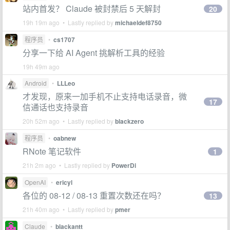
站内首发？ Claude 被封禁后 5 天解封
20
19h 19m ago • Lastly replied by
michaeldef8750
程序员
•
cs1707
分享一下给 AI Agent 挑解析工具的经验
19h 49m ago
Android
•
LLLeo
才发现，原来一加手机不止支持电话录音，微
17
信通话也支持录音
20h 52m ago • Lastly replied by
blackzero
程序员
•
oabnew
RNote 笔记软件
1
21h 2m ago • Lastly replied by
PowerDi
OpenAI
•
ericyl
各位的 08-12 / 08-13 重置次数还在吗？
13
21h 40m ago • Lastly replied by
pmer
Claude
•
blackantt