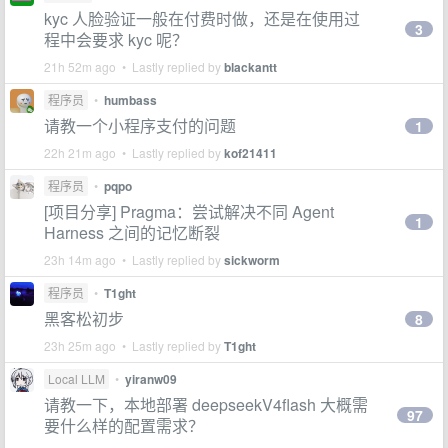
kyc 人脸验证一般在付费时做，还是在使用过
3
程中会要求 kyc 呢？
21h 52m ago • Lastly replied by
blackantt
程序员
•
humbass
请教一个小程序支付的问题
1
22h 21m ago • Lastly replied by
kof21411
程序员
•
pqpo
[项目分享] Pragma：尝试解决不同 Agent
1
Harness 之间的记忆断裂
23h 14m ago • Lastly replied by
sickworm
程序员
•
T1ght
黑客松初步
8
23h 25m ago • Lastly replied by
T1ght
Local LLM
•
yiranw09
请教一下，本地部署 deepseekV4flash 大概需
97
要什么样的配置需求？