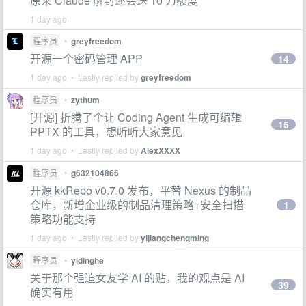
原来 Claude 解封还会送 10 刀额度
1 day ago
程序员
•
greyfreedom
开源一个密码管理 APP
14
1 day ago • Lastly replied by
greyfreedom
程序员
•
zythum
[开源] 折腾了个让 Coding Agent 生成可编辑
15
PPTX 的工具，想听听大家意见
1 day ago • Lastly replied by
AlexXXXX
程序员
•
g632104866
开源 kkRepo v0.7.0 发布，平替 Nexus 的制品
仓库，新增企业级的制品清理策略+安全扫描
1
策略功能支持
1 day ago • Lastly replied by
yijiangchengming
程序员
•
yidinghe
关于那个强迫女友学 AI 的贴，我的观点是 AI
39
确实有用