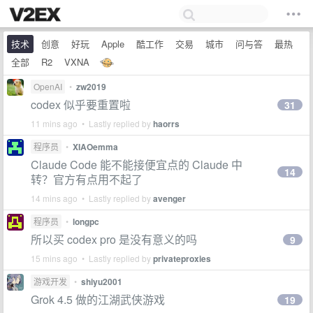
技术
创意
好玩
Apple
酷工作
交易
城市
问与答
最热
全部
R2
VXNA
OpenAI
•
zw2019
codex 似乎要重置啦
31
11 mins ago • Lastly replied by
haorrs
程序员
•
XIAOemma
Claude Code 能不能接便宜点的 Claude 中
14
转？官方有点用不起了
14 mins ago • Lastly replied by
avenger
程序员
•
longpc
所以买 codex pro 是没有意义的吗
9
15 mins ago • Lastly replied by
privateproxies
游戏开发
•
shiyu2001
Grok 4.5 做的江湖武侠游戏
19