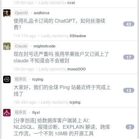
10h 6m ago • Lastly replied by
ccai
OpenAI
•
andforce
使用礼品卡订阅的 ChatGPT，如何丝滑续
43
费？
11h 17m ago • Lastly replied by
XShadow
Claude
•
mightofcode
现在封号还严重吗 我用苹果账户又订阅上了
17
claude 不知道会不会被封
13h 2m ago • Lastly replied by
muooOOO
程序员
•
tcping
大家好，我们的全球 Ping 站最近终于完成上
13
线了
13h 43m ago • Lastly replied by
tcping
程序员
•
flyxl
[分享创造] 给数据库客户端装上 AI：
NL2SQL、报错诊断、EXPLAIN 解读、跨库
2
工作流，一个不到 10MB 的开源工具