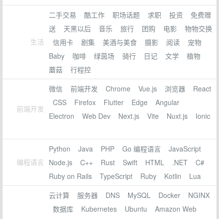
二手交易
酷工作
职场话题
求职
投资
免费赠
送
天黑以后
音乐
旅行
团购
电影
物物交换
生活
信用卡
剧集
美酒与美食
摄影
阅读
宠物
Baby
咖啡
绿茵场
骑行
日记
文学
植物
蘑菇
行程控
微信
前端开发
Chrome
Vue.js
浏览器
React
CSS
Firefox
Flutter
Edge
Angular
前端开发
Electron
Web Dev
Next.js
Vite
Nuxt.js
Ionic
Python
Java
PHP
Go 编程语言
JavaScript
编程语言
Node.js
C++
Rust
Swift
HTML
.NET
C#
Ruby on Rails
TypeScript
Ruby
Kotlin
Lua
云计算
服务器
DNS
MySQL
Docker
NGINX
数据库
Kubernetes
Ubuntu
Amazon Web