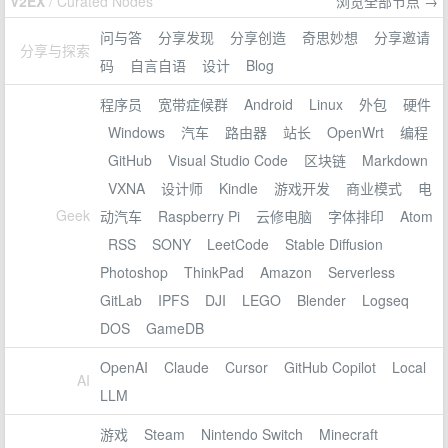
V2EX
/ Curated Nodes
浏览全部节点 →
问与答
分享发现
分享创造
奇思妙想
分享邀请
分享与探索
码
自言自语
设计
Blog
程序员
宽带症候群
Android
Linux
外包
硬件
Windows
汽车
路由器
站长
OpenWrt
编程
GitHub
Visual Studio Code
区块链
Markdown
VXNA
设计师
Kindle
游戏开发
商业模式
电
Geek
动汽车
Raspberry Pi
云修电脑
字体排印
Atom
RSS
SONY
LeetCode
Stable Diffusion
Photoshop
ThinkPad
Amazon
Serverless
GitLab
IPFS
DJI
LEGO
Blender
Logseq
DOS
GameDB
OpenAI
Claude
Cursor
GitHub Copilot
Local
AI
LLM
游戏
Steam
Nintendo Switch
Minecraft