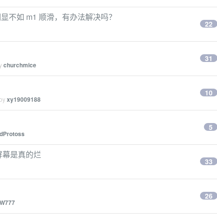
板明显不如 m1 顺滑，有办法解决吗？
22
31
by
churchmice
10
 by
xy19009188
5
dProtoss
屏幕是真的烂
33
26
gW777