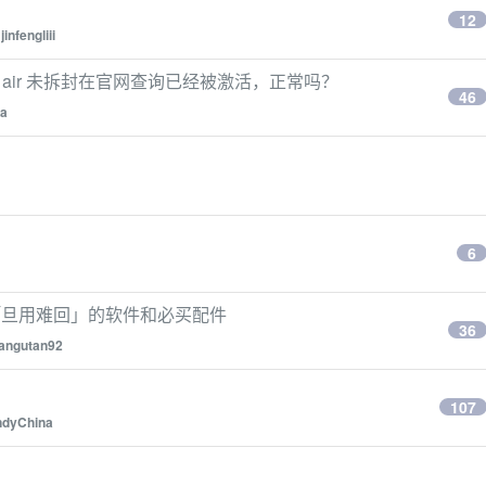
12
y
jinfengliii
ok air 未拆封在官网查询已经被激活，正常吗？
46
a
6
一波「旦用难回」的软件和必买配件
36
angutan92
107
dyChina