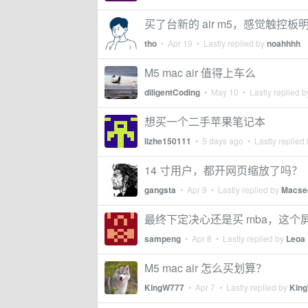
买了台新的 air m5，感觉触控
tho
•
Apr 19
• Lastly replied by
noahhhh
M5 mac air 值得上车么
diligentCoding
•
May 10
• Lastly replied 
想买一个二手苹果笔记本
lizhe150111
•
5 days ago
• Lastly replied
14 寸用户，都开网页缩放了吗？
gangsta
•
Apr 9
• Lastly replied by
Macse
最终下定决心还是买 mba，这个
sampeng
•
Apr 8
• Lastly replied by
Leoa
M5 mac air 怎么买划算？
KingW777
•
Apr 7
• Lastly replied by
Kin