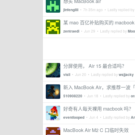
想买 MacBook air
jinfengliii
•
7h 35m ago
• Lastly replied b
某 mao 百亿补贴购买的 macbo
zentraedi
•
Jun 29
• Lastly replied by
Moo
分屏使用， Air 15 最合适吗？
visli
•
Jun 20
• Lastly replied by
wsjjacky
新入 MacBook Air，求推荐
510908220
•
Jun 18
• Lastly replied by
or
好奇有人每天裸用 macbook 吗？
eventlooped
•
Jun 4
• Lastly replied by
An
MacBook Air M2 C 口临时失效