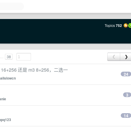
Topics
752
...
38
❮
❯
m2 16+256 还是 m3 8+256，二选一
24
ailslowcn
3
anie
14
ppq123