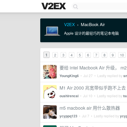
V2EX
MacBook Air
›
Apple 设计的最轻巧的笔记本电脑
1
2
3
4
5
6
7
8
9
10
要给 intel Macbook Air 升级， 
YoungKing6
•
Jul 27
• Lastly replied by
sn
M1 Air 2000 兆宽带似乎跑不上去
oushirencai
•
Jul 10
• Lastly replied by
ts
m5 macbook air 用什么散热器
ycyppq123
•
Jul 7
• Lastly replied by
ycy