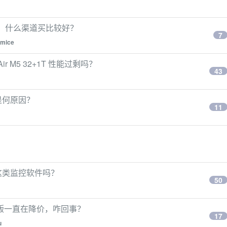
g 内存，什么渠道买比较好？
7
hmice
Air M5 32+1T 性能过剩吗？
43
是何原因？
11
us 这类监控软件吗？
50
m5 丐版一直在降价，咋回事？
17
u