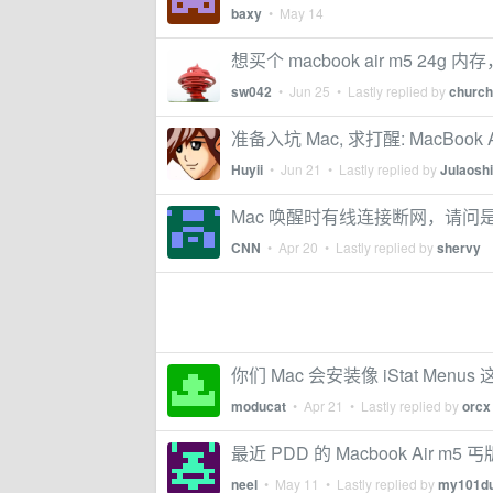
baxy
•
May 14
想买个 macbook air m5 24
sw042
•
Jun 25
• Lastly replied by
churc
准备入坑 Mac, 求打醒: MacBook 
Huyii
•
Jun 21
• Lastly replied by
Julaoshi
Mac 唤醒时有线连接断网，请问
CNN
•
Apr 20
• Lastly replied by
shervy
你们 Mac 会安装像 iStat Men
moducat
•
Apr 21
• Lastly replied by
orcx
最近 PDD 的 Macbook Air 
neel
•
May 11
• Lastly replied by
my101d