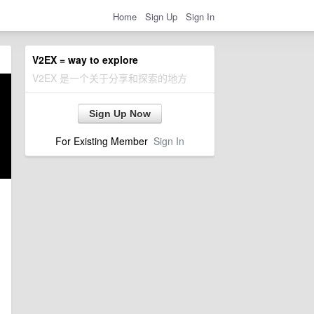
Home
Sign Up
Sign In
V2EX = way to explore
V2EX 是一个关于分享和探索的地方
Sign Up Now
For Existing Member
Sign In