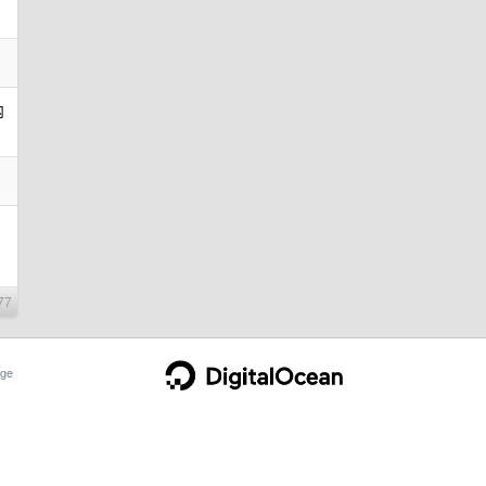
内
77
ge