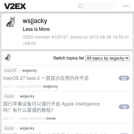
wsjjacky
Less is More.
V2EX member #135727, joined on 2015-08-28 19:50:31
+08:00
Switch topics list
macOS
•
wsjjacky
macOS 27 beta 2 一直提示应用内存不足
22
Jul 5 • Lastly replied by
wsjjacky
Apple
•
wsjjacky
国行苹果设备可以强行开启 Apple Intelligence
19
吗？有什么靠谱的教程？
Jun 11 • Lastly replied by
leena
Apple
•
wsjjacky