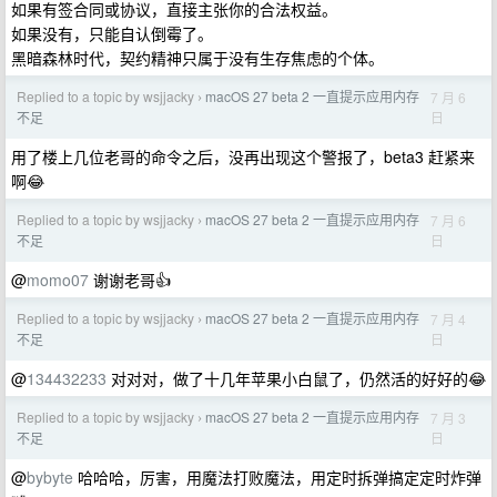
如果有签合同或协议，直接主张你的合法权益。
如果没有，只能自认倒霉了。
黑暗森林时代，契约精神只属于没有生存焦虑的个体。
Replied to a topic by wsjjacky
macOS 27 beta 2 一直提示应用内存
7 月 6
›
日
不足
用了楼上几位老哥的命令之后，没再出现这个警报了，beta3 赶紧来
啊😂
Replied to a topic by wsjjacky
macOS 27 beta 2 一直提示应用内存
7 月 6
›
日
不足
@
momo07
谢谢老哥👍
Replied to a topic by wsjjacky
macOS 27 beta 2 一直提示应用内存
7 月 4
›
日
不足
@
134432233
对对对，做了十几年苹果小白鼠了，仍然活的好好的😂
Replied to a topic by wsjjacky
macOS 27 beta 2 一直提示应用内存
7 月 3
›
日
不足
@
bybyte
哈哈哈，厉害，用魔法打败魔法，用定时拆弹搞定定时炸弹