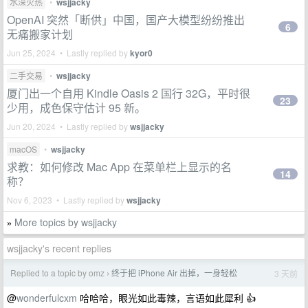
水深火热
•
wsjjacky
OpenAI 突然「断供」中国，国产大模型纷纷推出
6
无痛搬家计划
Jun 25, 2024 • Lastly replied by
kyor0
二手交易
•
wsjjacky
厦门出一个自用 Kindle Oasis 2 国行 32G，平时很
23
少用，成色保守估计 95 新。
Jun 20, 2024 • Lastly replied by
wsjjacky
macOS
•
wsjjacky
求教：如何修改 Mac App 在菜单栏上显示的名
14
称？
Nov 6, 2023 • Lastly replied by
wsjjacky
More topics by wsjjacky
»
wsjjacky's recent replies
Replied to a topic by omz
终于把 iPhone Air 出掉，一身轻松
3 天前
›
@
wonderfulcxm
哈哈哈，眼光如此毒辣，言语如此犀利 👍