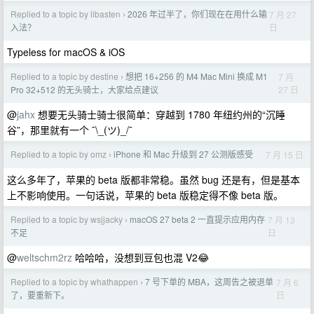
Replied to a topic by libasten
2026 年过半了，你们现在在用什么输
7 月 27
›
日
入法？
Typeless for macOS & iOS
Replied to a topic by destine
想把 16+256 的 M4 Mac Mini 换成 M1
7 月
›
27 日
Pro 32+512 的无头骑士，大家给点建议
@
jahx
想要无头骑士骑士很简单：穿越到 1780 年纽约州的“沉睡
谷”，那里就有一个 ¯\_(ツ)_/¯
Replied to a topic by omz
iPhone 和 Mac 升级到 27 公测版感受
7 月 15 日
›
这么多年了，苹果的 beta 版都非常稳。虽然 bug 还是有，但是基本
上不影响使用。一句话说，苹果的 beta 版稳定得不像 beta 版。
Replied to a topic by wsjjacky
macOS 27 beta 2 一直提示应用内存
7 月 13
›
日
不足
@
weltschm2rz
哈哈哈，没想到豆包也混 V2😂
Replied to a topic by whathappen
7 号下单的 MBA，这周告之被退单
7 月 6
›
日
了，要重新下。