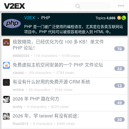
V2EX
PHP
Topics
4,666
›
PHP 是一门被广泛使用的编程语言，尤其是在各类互联网站
项目中。PHP 代码可以被很容易地嵌入到 HTML 中。
极致精简，已经优化为仅 100 多 KB！单文件
PHP 论坛！
76
lilililili2020
• 118 characters • 6109 views
免费虚拟主机空间安装的一个 PHP 文件论坛
34
xiaobd
• 159 characters • 2784 views
有没有什么好用的免费开源 CRM 系统
13
tmf4ck
• 50 characters • 3164 views
2026 年 PHP 路在何方
49
lanhiy
• 0 characters • 8020 views
2026 年，学 laravel 有没有前途：
39
Rust2015
• 6 characters • 6499 views