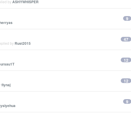
plied by
ASHYWHISPER
9
herryas
47
eplied by
Rust2015
12
ursau1T
12
y
flynaj
：
9
rysiyehua