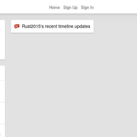
Home
Sign Up
Sign In
Rust2015's recent timeline updates