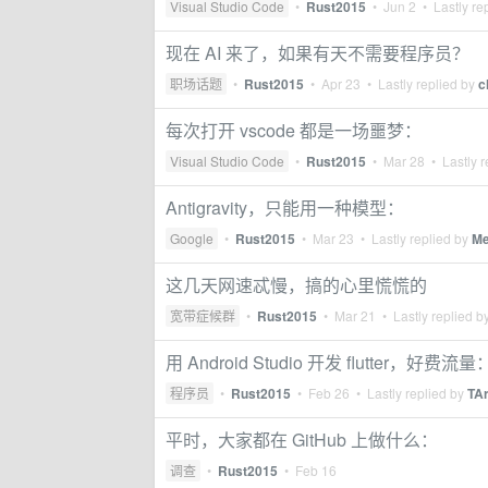
Visual Studio Code
•
Rust2015
•
Jun 2
• Lastly re
现在 AI 来了，如果有天不需要程序员？
职场话题
•
Rust2015
•
Apr 23
• Lastly replied by
c
每次打开 vscode 都是一场噩梦：
Visual Studio Code
•
Rust2015
•
Mar 28
• Lastly r
Antigravity，只能用一种模型：
Google
•
Rust2015
•
Mar 23
• Lastly replied by
Me
这几天网速忒慢，搞的心里慌慌的
宽带症候群
•
Rust2015
•
Mar 21
• Lastly replied b
用 Android Studio 开发 flutter，好费流量
程序员
•
Rust2015
•
Feb 26
• Lastly replied by
TA
平时，大家都在 GitHub 上做什么：
调查
•
Rust2015
•
Feb 16