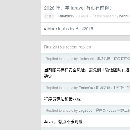
2026 年，学 laravel 有没有前途：
PHP
•
Rust2015
•
Feb 8
• Lastly replied by
henbu
More topics by Rust2015
»
Rust2015's recent replies
Replied to a topic by
iiimichael
职场话题
有没有在做
›
›
当前账号存在安全风险，需先到「微信团队」进
确定
Replied to a topic by
EmberYu
职场话题
上班不忙
›
›
程序员驿站和猪八戒
Replied to a topic by
cag2050
程序员
Java 构建
›
›
Java ，有点不乐观哦