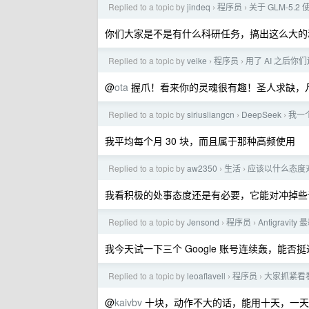
Replied to a topic by
jindeq
程序员
关于 GLM-5.2
›
›
你们大家是不是有什么科研任务，搞出这么大的
Replied to a topic by
veike
程序员
用了 AI 之后
›
›
@
ota
握爪！看来你的灵魂很有趣！圣人求缺，
Replied to a topic by
siriusliangcn
DeepSeek
我一个
›
›
我平均每个月 30 块，而且属于那种高频使用
Replied to a topic by
aw2350
生活
应该以什么态度
›
›
我看积极的处事态度还是有必要，它能对冲掉些
Replied to a topic by
Jensond
程序员
Antigravi
›
›
我今天试一下三个 Google 账号连续轰，能否
Replied to a topic by
leoaflavell
程序员
大家抓紧看看 
›
›
@
kaivbv
十块，动作不大的话，能用十天，一天