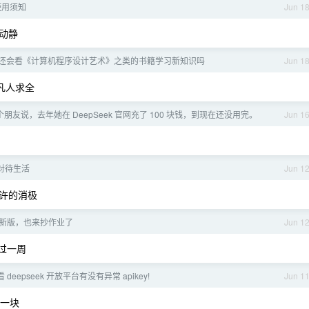
 使用须知
Jun 1
动静
你们还会看《计算机程序设计艺术》之类的书籍学习新知识吗
Jun 1
凡人求全
朋友说，去年她在 DeepSeek 官网充了 100 块钱，到现在还没用完。
Jun 1
对待生活
Jun 1
许的消极
ty 最新版，也来抄作业了
Jun 1
挺过一周
deepseek 开放平台有没有异常 apikey!
Jun 1
一块