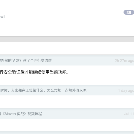
39
hai
外贸的 V 友？建了个同行交流群
2h 27m ag
行安全验证后才能继续使用当前功能。
的时候，大家都在工位做什么，怎么增加一点额外收入呢
1 day ag
工具《Maven 实战》视频课程
Jul 1