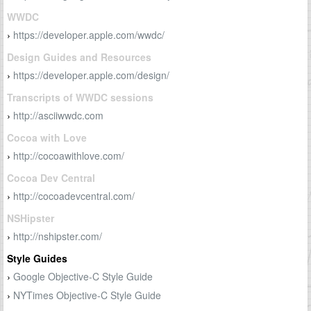
WWDC
https://developer.apple.com/wwdc/
›
Design Guides and Resources
https://developer.apple.com/design/
›
Transcripts of WWDC sessions
http://asciiwwdc.com
›
Cocoa with Love
http://cocoawithlove.com/
›
Cocoa Dev Central
http://cocoadevcentral.com/
›
NSHipster
http://nshipster.com/
›
Style Guides
Google Objective-C Style Guide
›
NYTimes Objective-C Style Guide
›