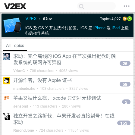
V2EX
iDev
Topics
4,027
›
iOS 及 OS X 开发技术讨论区，iOS 是
iPhone
及
iPad
上运
行的操作系统。
All Topics
求助：完全离线的 iOS App 在首次弹出键盘时触
发系统的联网许可弹窗
26
VrianC
• 709 characters • 4068 views
开源作者，没有 Apple 证书
59
manbudezhu
• 103 characters • 8327 views
苹果又抽什么疯， xcode 只识别无线调试
2
Jensond
• 113 characters • 2807 views
独立开发之路折戟，苹果开发者直接封号！在线
求助
153
RmondJone
• 724 characters • 11554 views