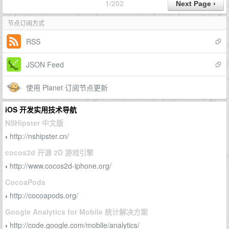
1/202
节点订阅方式
RSS
JSON Feed
使用 Planet 订阅节点更新
iOS 开发实用技术导航
NSHipster 中文版
http://nshipster.cn/
›
cocos2d 开源 2D 游戏引擎
http://www.cocos2d-iphone.org/
›
CocoaPods
http://cocoapods.org/
›
Google Analytics for Mobile 统计解决方案
http://code.google.com/mobile/analytics/
›