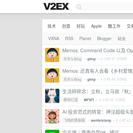
技术
创意
好玩
Apple
酷工作
交
VXNA
RSS
Planet
Blogger
站长
Memos: Command Code 以及
东东's Blog
•
gimp
•
4 小时 47 分钟前
Memos: 还真有人会看《乡村爱
东东's Blog
•
gimp
•
4 小时 49 分钟前
生活碎碎念：立秋，立马就『秋
枫林灯语
•
MFWT
•
4 小时 55 分钟前
AI 投资范式的转变：押注超级头
飞翔的黑板报
•
wenfeixiang
•
6 小时 43
向云端｜西南自驾08 - 镇远