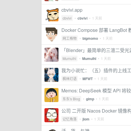
cbvivi.app
cbvivi
•
cbvivi
•
1 天前
Docker Compose 部署 LangBot
网工格物
•
bigmomo
•
1 天前
「Blender」最简单的三渲二受光
Mumulhl
•
Mumulhl
•
1 天前
我为小说忙：（五）插件的上线
枫林灯语
•
MFWT
•
1 天前
Memos: DeepSeek 模型 API
东东's Blog
•
gimp
•
1 天前
公司 二开版 Nacos Docker 镜像
记忆角落
•
jiom
•
1 天前
活、货、与神