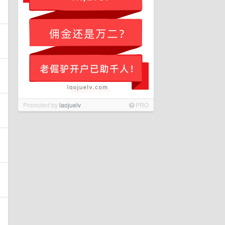
Promoted by
laojuelv
PRO