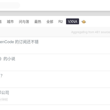
易
城市
问与答
最热
全部
R2
VXNA
Aggregating from 481 sourc
 OpenCode 的订阅还不错
情》的小说
』？
部公司
 分钟前