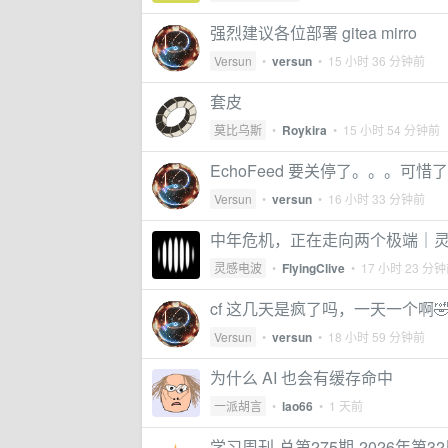
强烈建议各位部署 gitea mirro
Versun
•
versun
•
15 小时 36 分钟前
套皮
莫比乌斯
•
Roykira
•
15 小时 54 分钟前
EchoFeed 要关停了。。。可惜了
Versun
•
versun
•
16 小时 33 分钟前
中年危机，正在走向两个极端｜灵感
灵感电波
•
FlyingClive
•
17 小时 23 分
cf 这几天是疯了吗，一天一个啊
Versun
•
versun
•
18 小时 59 分钟前
为什么 AI 也会有缓存命中
一派胡言
•
lao66
•
1 天前
学习周刊-总第275期-2026年第3