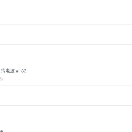
电波 #133
钟前

2周