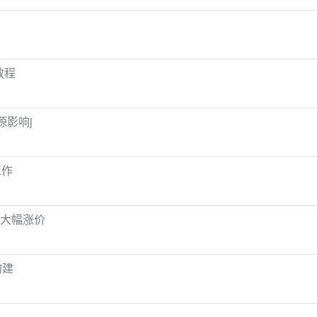
 教程
源影响j
工作
 将较大幅涨价
构建