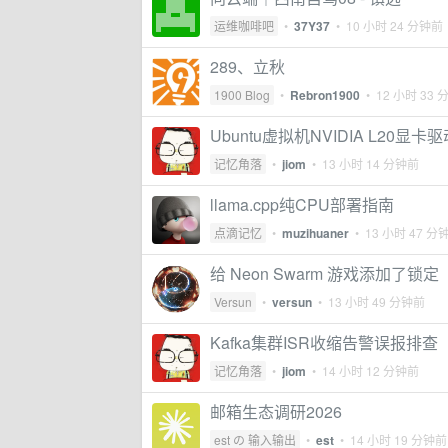
运维咖啡吧
•
37Y37
•
10 小时 24 分钟前
289、立秋
1900 Blog
•
Rebron1900
•
12 小时 33
Ubuntu虚拟机NVIDIA L20
记忆角落
•
jiom
•
13 小时 14 分钟前
llama.cpp纯CPU部署指南
点滴记忆
•
muzihuaner
•
13 小时 47 分
给 Neon Swarm 游戏添加了锁定
Versun
•
versun
•
13 小时 49 分钟前
Kafka集群ISR收缩告警误报排查
记忆角落
•
jiom
•
14 小时 12 分钟前
邮箱生态调研2026
est の 输入输出
•
est
•
14 小时 19 分钟前