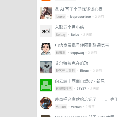
拿 AI 写了个游戏谈谈心得
icepro
•
iceprosurface
•
2 天前
入职五个月小结
So!azy
•
SolLo
•
2 天前
电信宽带携号转网到联通宽带
德普王
•
deppwxq
•
2 天前
艾尔特拉克在岣琅
極客死亡計劃
•
Eltrac
•
2 天前
向云端｜西南自驾07 - 新晃
运维咖啡吧
•
37Y37
•
2 天前
差点把这家伙给忘记了。。。 等
Versun
•
versun
•
2 天前