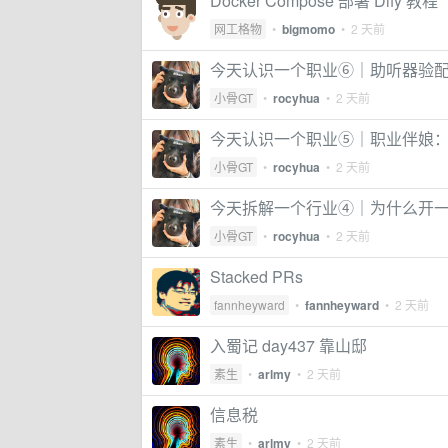
Docker Compose 部署 Dify 教程
网工格物
•
bigmomo
•
2 天前
今天认识一个职业⑥｜助听器验
小骨GT
•
rocyhua
•
2 天前
今天认识一个职业⑤｜职业伴娘
小骨GT
•
rocyhua
•
2 天前
今天拆解一个行业④｜为什么开
小骨GT
•
rocyhua
•
2 天前
Stacked PRs
fannheyward
•
fannheyward
•
2 天前
入蜀记 day437 靠山邸
素生
•
arlmy
•
2 天前
信息税
素生
•
arlmy
•
2 天前