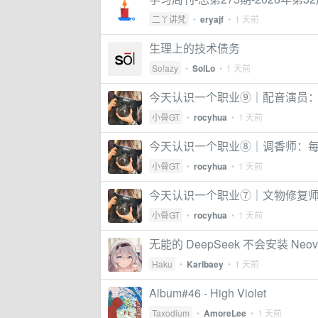
二丫讲梵
•
eryajf
•
1 天前
生理上的技术债务
So!azy
•
SolLo
•
1 天前
今天认识一个职业⑨｜配音演员
小骨GT
•
rocyhua
•
1 天前
今天认识一个职业⑧｜调香师：
小骨GT
•
rocyhua
•
1 天前
今天认识一个职业⑦｜文物修复师：一
小骨GT
•
rocyhua
•
1 天前
无能的 DeepSeek 不会安装 Neov
Haku
•
Karlbaey
•
1 天前
Album#46 - High Violet
Taxodium
•
AmoreLee
•
1 天前