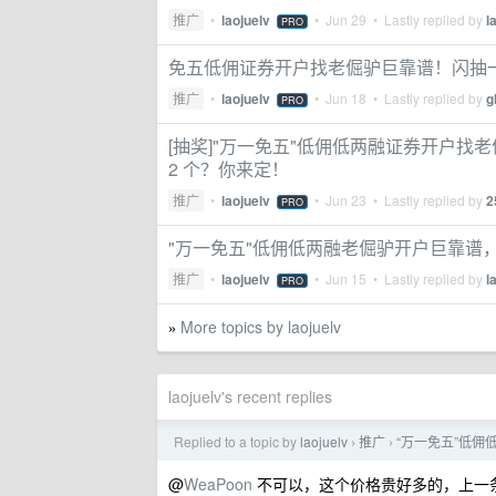
推广
•
laojuelv
•
Jun 29
• Lastly replied by
l
PRO
免五低佣证券开户找老倔驴巨靠谱！闪抽一
推广
•
laojuelv
•
Jun 18
• Lastly replied by
g
PRO
[抽奖]"万一免五"低佣低两融证券开户找老倔驴
2 个？你来定！
推广
•
laojuelv
•
Jun 23
• Lastly replied by
2
PRO
"万一免五"低佣低两融老倔驴开户巨靠谱，抽一
推广
•
laojuelv
•
Jun 15
• Lastly replied by
l
PRO
More topics by laojuelv
»
laojuelv's recent replies
Replied to a topic by
laojuelv
推广
“万一免五”低佣
›
›
@
WeaPoon
不可以，这个价格贵好多的，上一