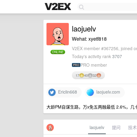
laojuelv
Wehat: xyetf818
V2EX member #367256, joined on
ONLINE
Today's activity rank
3707
PRO member
PRO
17
40
32
Ericlin668
laojuelv.com
大龄PM自谋生路，万x免五两融最低 2.6%
laojuelv
提问
技术