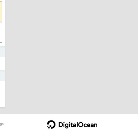
o
o
ge