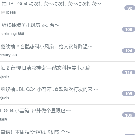
抽 JBL GO4 动次打次～动次打次～动次打次～
92
d by
licess
继续抽精美小风扇 2-3 台～
108
 by
yiming1888
继续抽 2 台酷态科小风扇，给大家降降温～
124
ercury333
抽 2 台“夏日清凉神奇”—酷态科精美小风扇
119
ojuelv
抽 JBL GO4 小音箱..喜欢动次打次的来~~
105
ojuelv
GO4 小音箱..户外做个显眼包~~
186
juelv
靠谱！本周抽“遥控纸飞机”5 个～