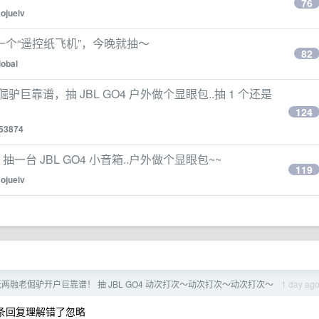
76
aojuelv
个“遥控纸飞机”，今晚就抽～
82
lobal
巨靠谱，抽 JBL GO4 户外做个显眼包..抽 1 个还是
124
53874
台 JBL GO4 小音箱..户外做个显眼包~~
119
aojuelv
低两融老倔驴开户巨靠谱！ 抽 JBL GO4 动次打次～动次打次～动次打次～
1 day ag
条回复理解错了忽略