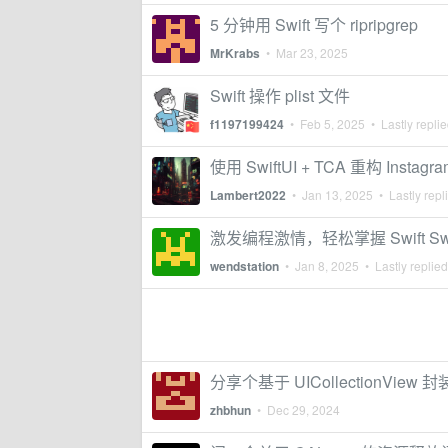
5 分钟用 Swift 写个 ripripgrep
MrKrabs
•
Mar 23, 2025
Swift 操作 plist 文件
f1197199424
•
Feb 5, 2025
• Lastly repli
使用 SwiftUI + TCA 重构 Instagr
Lambert2022
•
Jan 13, 2025
• Lastly repl
激发编程激情，轻松掌握 Swift Swif
wendstation
•
Jan 8, 2025
• Lastly replie
分享个基于 UICollectionView
zhbhun
•
Dec 29, 2024