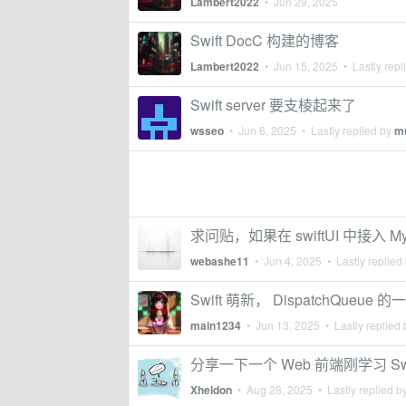
Lambert2022
•
Jun 29, 2025
Swift DocC 构建的博客
Lambert2022
•
Jun 15, 2025
• Lastly repl
Swift server 要支棱起来了
wsseo
•
Jun 6, 2025
• Lastly replied by
m
求问贴，如果在 swiftUI 中接入 MySQ
webashe11
•
Jun 4, 2025
• Lastly replied
Swift 萌新， DispatchQueue 
main1234
•
Jun 13, 2025
• Lastly replied
分享一下一个 Web 前端刚学习 Sw
Xheldon
•
Aug 28, 2025
• Lastly replied b