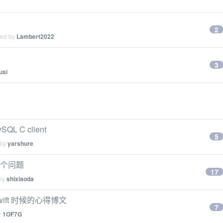
2
ied by
Lambert2022
3
usi
L C client
5
 by
yarshure
的一个问题
17
 by
shixiaoda
ift 时候的心得博文
7
y
1OF7G