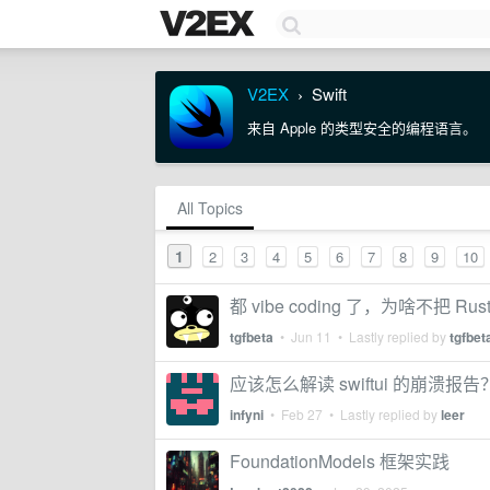
V2EX
Swift
›
来自 Apple 的类型安全的编程语言。
All Topics
1
2
3
4
5
6
7
8
9
10
都 vibe coding 了，为啥不把 Rust 
tgfbeta
•
Jun 11
• Lastly replied by
tgfbet
应该怎么解读 swiftui 的崩溃报告
infyni
•
Feb 27
• Lastly replied by
leer
FoundationModels 框架实践