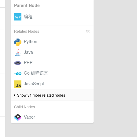
Parent Node
36
Related Nodes
Show 31 more related nodes
Child Nodes