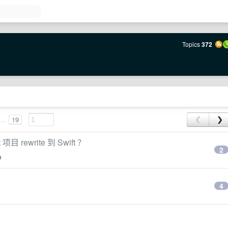
Topics
372
...
19
❮
❯
项目 rewrite 到 Swift ？
2
a
？
4