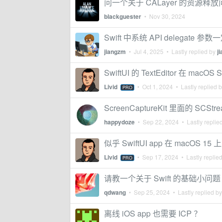
问一个关于 CALayer 的资源释放
blackguester
•
Nov 30, 2024
Swift 中系统 API delegate 
jiangzm
•
Jul 4, 2025
• Lastly replied by
j
SwiftUI 的 TextEditor 在 
Livid
•
Oct 1, 2024
• Lastly replied 
PRO
ScreenCaptureKit 里面的 
happydoze
•
Sep 22, 2024
• Lastly replie
似乎 SwiftUI app 在 macOS
Livid
•
Sep 17, 2024
• Lastly replie
PRO
请教一个关于 Swift 的基础小问题
qdwang
•
Sep 25, 2024
• Lastly replied b
离线 iOS app 也需要 ICP ？