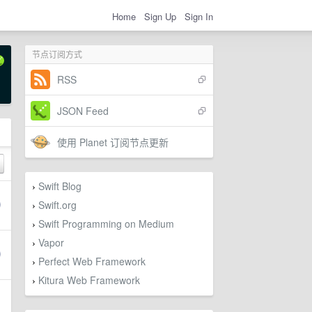
Home
Sign Up
Sign In
节点订阅方式
RSS
JSON Feed
使用 Planet 订阅节点更新
Swift Blog
›
Swift.org
›
Swift Programming on Medium
›
Vapor
›
Perfect Web Framework
›
Kitura Web Framework
›