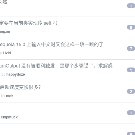
问题
1
参数一定要在当前类实现传 self 吗
8
iangzm
macOS Sequoia 15.0 上输入中文时又会这样一跳一跳的了
7
by
Livid
SCStreamOutput 没有被顺利触发，是那个步骤错了，求解惑
1
d by
happydoze
 15 上启动速度变快很多？
2
d by
estk
1
y
chipmuck
9