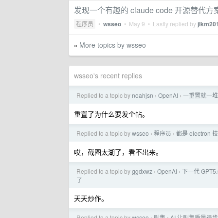
发现一个有趣的 claude code 开源替代方案 
程序员
•
wsseo
•
May 9
• Lastly replied by
jlkm20
More topics by wsseo
»
wsseo's recent replies
Replied to a topic by
noahjsn
OpenAI
一重置就一堆
›
›
重置了为什么要发个帖。
Replied to a topic by
wsseo
程序员
都是 electron
›
›
哎，截图太湖了，看不出来。
Replied to a topic by
ggdxwz
OpenAI
下一代 GPT
›
›
了
天天炒作。
Replied to a topic by
wsseo
剧集
AI 让剧集质量退