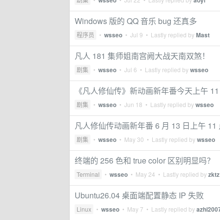
wsseo
aoyi
Windows 版的 QQ 音乐 bug 还真多
程序员
•
wsseo
•
Jul 9
• Lastly replied by
Mast
凡人 181 集师姐南宫阙大战天南双煞！
剧集
•
wsseo
•
Jul 6
• Lastly replied by
wsseo
《凡人修仙传》新动画新年番今天上午 11
剧集
•
wsseo
•
Jun 18
• Lastly replied by
wsseo
凡人修仙传动画新年番 6 月 13 日上午 11
剧集
•
wsseo
•
May 30
• Lastly replied by
wsseo
终端的 256 色和 true color 区别明显吗？
Terminal
•
wsseo
•
May 24
• Lastly replied by
zktz
Ubuntu26.04 桌面端配置静态 IP 失败
Linux
•
wsseo
•
May 7
• Lastly replied by
azhi200