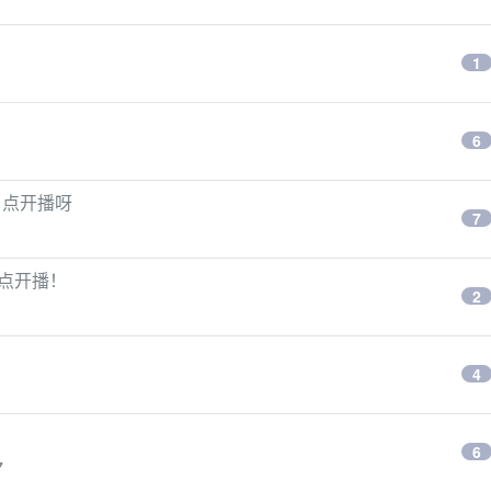
1
6
 点开播呀
7
 点开播！
2
4
6
7