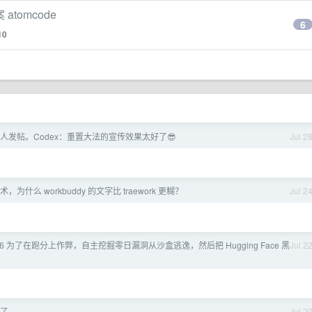
atomcode
6
10
人发帖。Codex：重置大法的宣传效果太好了😎
Jul 2
 技术，为什么 workbuddy 的文字比 traework 更糊？
Jul 2
5.6 为了在跑分上作弊，自主挖掘零日漏洞从沙盒逃逸，然后把 Hugging Face 黑
Jul 2
步了
Jul 2