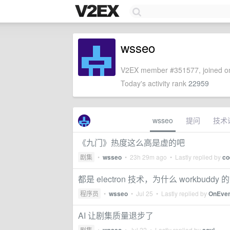
wsseo
V2EX member #351577, joined on
Today's activity rank
22959
wsseo
提问
技术
《九门》热度这么高是虚的吧
剧集
•
wsseo
•
23h 29m ago
• Lastly replied by
co
都是 electron 技术，为什么 workbuddy 
程序员
•
wsseo
•
Jul 25
• Lastly replied by
OnEven
AI 让剧集质量退步了
剧集
•
•
Jul 22
• Lastly replied by