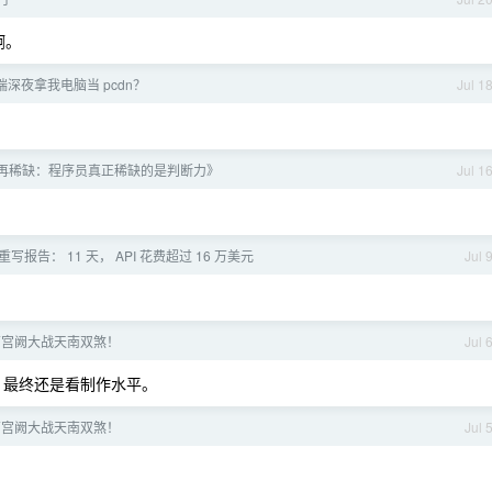
啊。
深夜拿我电脑当 pcdn？
Jul 1
再稀缺：程序员真正稀缺的是判断力》
Jul 1
st 重写报告： 11 天， API 花费超过 16 万美元
Jul 
姐南宫阙大战天南双煞！
Jul 
，最终还是看制作水平。
姐南宫阙大战天南双煞！
Jul 