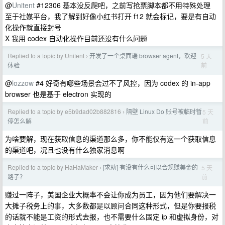
@
Unitent
#12306 基本没反爬吧，之前写抢票脚本都不用特殊处理
至于社媒平台，我了解到好像小红书打开 f12 就会标记，要是有自动
化操作就直接封号
X 我用 codex 自动化操作目前还没有什么问题
Replied to a topic by Unitent
开发了一个桌面端 browser agent，欢迎
5 天
›
前
体验
@
lozzow
#4 好奇有哪些场景会过不了风控，因为 codex 的 in-app
browser 也是基于 electron 实现的
Replied to a topic by e5b9dad02b882816
隔壁 Linux Do 账号被临时暂
5 天
›
前
停怎么解
为啥要解，现在获取信息的渠道那么多，你不能仅有这一个获取信息
的渠道吧，况且也没有什么独家消息啊
Replied to a topic by HaHaMaker
[求助] 有没有什么可以合规赚美金的
5 天
›
前
路子？
赚过一阵子，美国企业大概率不会让你成为员工，因为他们要解决一
大摊子税务上的事，大多数都是以顾问合同这种形式，但是你要报税
的话就不能是工资的形式去报，也不需要什么固定 ip 和虚拟身份，对