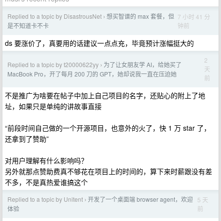
Replied to a topic by DisastrousNet
想买智谱的 max 套餐，但
7 小时 41 分
›
钟前
是不知道卡不卡
ds 要涨价了，真要用的话建议一点点充，毕竟预计涨幅挺大的
2
Replied to a topic by t20000622yy
为了让女朋友学 AI，给她买了
›
天
MacBook Pro，开了每月 200 刀的 GPT，她却说我一直在压迫她
前
不是推广为啥要在帖子中加上自己项目的名字，还贴心的附上了地
址，如果只是单纯的讲故事直接
“前段时间自己做的一个开源项目，也意外的火了，快 1 万 star 了，
还拿到了赞助”
对用户理解有什么影响吗？
另外就那点赞助费真不够花在项目上的时间的，算下来时薪跟没有差
不多，不是真热爱谁搞这个
Replied to a topic by Unitent
开发了一个桌面端 browser agent，欢迎
5 天
›
前
体验