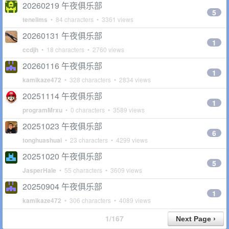
20260219 午夜俱乐部
5
tenelims
• 84 characters • 3361 views
20260131 午夜俱乐部
1
ccdjh
• 18 characters • 2760 views
20260116 午夜俱乐部
1
kamikaze472
• 328 characters • 2834 views
20251114 午夜俱乐部
1
programMrxu
• 0 characters • 3589 views
20251023 午夜俱乐部
6
tonghuashuai
• 23 characters • 4299 views
20251020 午夜俱乐部
5
JasperHale
• 55 characters • 3609 views
20250904 午夜俱乐部
1
kamikaze472
• 306 characters • 4089 views
1/167