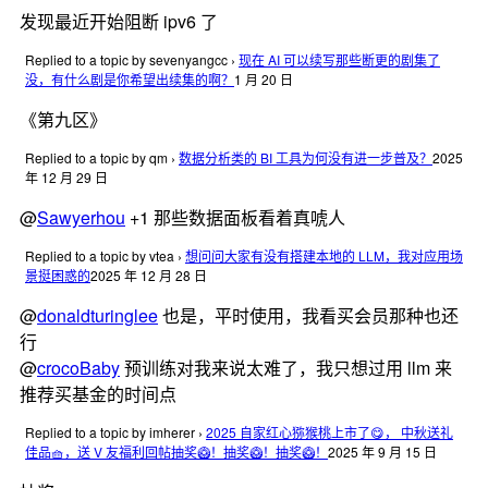
发现最近开始阻断 ipv6 了
Replied to a topic by sevenyangcc
›
现在 AI 可以续写那些断更的剧集了
没，有什么剧是你希望出续集的啊？
1 月 20 日
《第九区》
Replied to a topic by qm
›
数据分析类的 BI 工具为何没有进一步普及？
2025
年 12 月 29 日
@
Sawyerhou
+1 那些数据面板看着真唬人
Replied to a topic by vtea
›
想问问大家有没有搭建本地的 LLM，我对应用场
景挺困惑的
2025 年 12 月 28 日
@
donaldturinglee
也是，平时使用，我看买会员那种也还
行
@
crocoBaby
预训练对我来说太难了，我只想过用 llm 来
推荐买基金的时间点
Replied to a topic by imherer
›
2025 自家红心猕猴桃上市了😋， 中秋送礼
佳品🧺，送 V 友福利回帖抽奖🥝！抽奖🥝！抽奖🥝！
2025 年 9 月 15 日