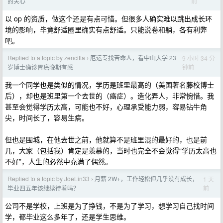
前
的关心
以 op 的资质，做这个还是有点可惜。但很多人确实难以跳出成长环
境的影响，毕竟舒适圈里确实有点舒适。只能说卷和躺，各有利弊
吧。
Replied to a topic by zencitta
厄运专找苦命人，看中山大学 23
9 小时 34 分
›
钟前
岁博士确诊胃癌晚期有感
我一个同学也是类似的情况，学历是班里最高的（美国著名藤校博士
后），却也是班里第一个去世的（癌症）。造化弄人，非常惋惜。我
甚至会觉得学历太高，可能也不好，心理承受能力弱，容易钻牛角
尖，时间长了，容易生病。
但也是围城，在他去世之前，他就算不是班里混的最好的，也是前
几，大家（包括我）肯定是羡慕的，当时也完全不会觉得“学历太高也
不好”，人生的必然中充满了偶然。
Replied to a topic by JoeLin33
月薪 2W+，工作轻松但几乎没有成长，
1 天
›
前
毕业四五年该继续待着吗？
公司不是学校，上班是为了挣钱，不是为了学习，想学习自己找时间
学，都毕业这么多年了，还是学生思维。