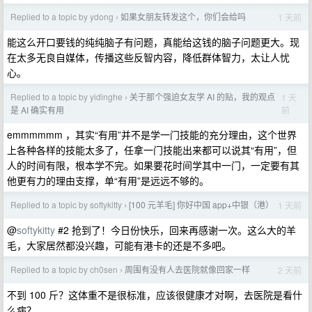
Replied to a topic by ydong
如果女朋友转发这个，你们会给吗
1 天前
›
能这么开口要钱的纯纯脑子有问题，真能给这钱的脑子问题更大。现
在太多无良自媒体，传播这些反智内容，降低群体智力，太让人忧
心。
Replied to a topic by yidinghe
关于那个强迫女友学 AI 的贴，我的观点
1 天
›
前
是 AI 确实有用
emmmmmm ，其实“有用”并不是学一门技能的充分理由，这个世界
上各种各样的技能太多了，任拿一门技能出来都可以说其“有用”，但
人的时间有限，根本学不完。如果要花时间学其中一门，一定要有其
他更有力的理由支撑，单“有用”是远远不够的。
Replied to a topic by softykitty
[100 元羊毛] 你好中国 app+中银（港）
1 天前
›
@
softykitty
#2 抢到了！今日份快乐，回来再感谢一次。这么大的羊
毛，大家居然都没兴趣，可能有港卡的还是不多吧。
Replied to a topic by ch0sen
周围有没有人去医院就像回家一样
2 天前
›
不到 100 斤？这体重不是很标准，应该很健康才对啊，去医院是看什
么病？