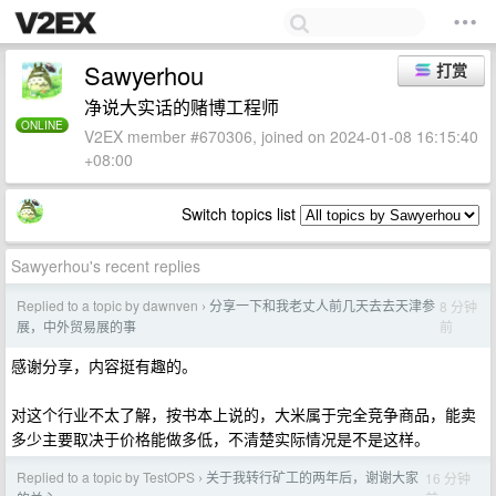
Sawyerhou
打赏
净说大实话的赌博工程师
ONLINE
V2EX member #670306, joined on 2024-01-08 16:15:40
+08:00
Switch topics list
Sawyerhou's recent replies
Replied to a topic by dawnven
分享一下和我老丈人前几天去去天津参
8 分钟
›
前
展，中外贸易展的事
感谢分享，内容挺有趣的。
对这个行业不太了解，按书本上说的，大米属于完全竞争商品，能卖
多少主要取决于价格能做多低，不清楚实际情况是不是这样。
Replied to a topic by TestOPS
关于我转行矿工的两年后，谢谢大家
16 分钟
›