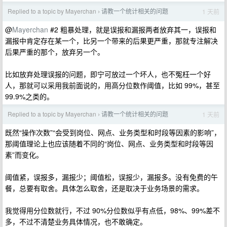
Replied to a topic by Mayerchan
请教一个统计相关的问题
1 天前
›
@
Mayerchan
#2 粗暴处理，就是误报和漏报两者放弃其一，误报和
漏报中肯定存在某一个，比另一个带来的后果更严重，那就专注解决
后果严重的那个，放弃另一个。
比如放弃处理误报的问题，即宁可放过一个坏人，也不冤枉一个好
人，那就可以采用我前面说的，用高分位数作阈值，比如 99%，甚至
99.9%之类的。
Replied to a topic by Mayerchan
请教一个统计相关的问题
1 天前
›
既然“操作次数”“会受到岗位、网点、业务类型和时段等因素的影响”，
那阈值理论上也应该随着不同的“岗位、网点、业务类型和时段等因
素”而变化。
阈值紧，误报多，漏报少；阈值松，误报少，漏报多。没有免费的午
餐，总要有取舍。具体怎么取舍，还是取决于业务场景的需求。
我觉得用分位数就行，不过 90%分位数似乎有点低，98%、99%差不
多，不过不清楚业务具体情况，也不敢确定。