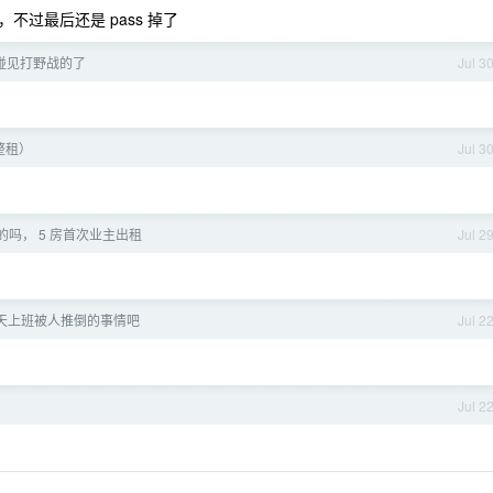
过最后还是 pass 掉了
碰见打野战的了
Jul 3
整租）
Jul 3
吗， 5 房首次业主出租
Jul 2
天上班被人推倒的事情吧
Jul 2
？
Jul 2