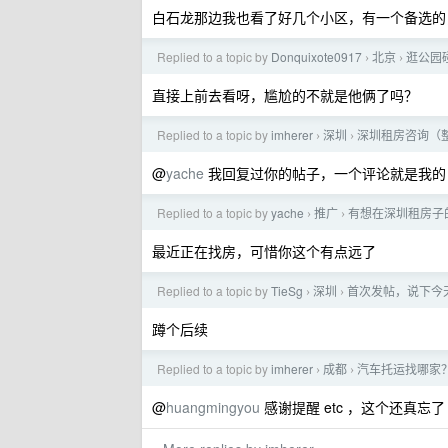
白石龙那边我也看了好几个小区，有一个备选的，不
Replied to a topic by
Donquixote0917
北京
逛公园
›
›
直接上前去看呀，尴尬的不就是他俩了吗？
Replied to a topic by
imherer
深圳
深圳租房咨询（
›
›
@
yache
我回复过你的帖子，一个评论就是我的
Replied to a topic by
yache
推广
有想在深圳租房子的
›
›
最近正在找房，可惜你这个有点远了
Replied to a topic by
TieSg
深圳
首次发帖，说下今
›
›
蹲个后续
Replied to a topic by
imherer
成都
汽车托运找哪家
›
›
@
huangmingyou
感谢提醒 etc ，这个还真忘了