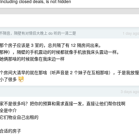
 including closed deals, is not hidden
不隔音，隔壁有对情侣大晚上 do 听的一清二楚
1 day ag
房子应该是 3 室的，总共隔了有 12 隔房间出来。
那种），隔壁的手机震动的时候都就像手机放我床头震动一样。
她俩那啥的时候就像在我床边一样
个房间大清早的就在那啥（听声音是 2 个妹子在互相那啥），于是我放慢
音小了很多
3 days ag
家不是很多吗？把你的预算和需求直接一发，直接让他们帮你找啊
全是中介
它们物业自己出租的
合适的房子