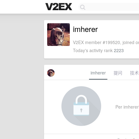
imherer
V2EX member #199520, joined on
Today's activity rank
2223
imherer
提问
技术
Per imherer'