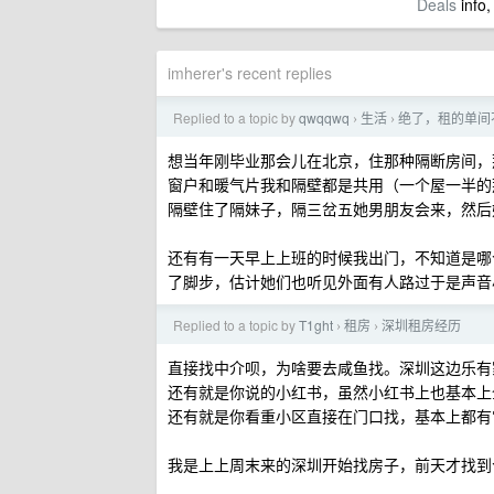
Deals
info,
imherer's recent replies
Replied to a topic by
qwqqwq
生活
绝了，租的单间
›
›
想当年刚毕业那会儿在北京，住那种隔断房间，那个
窗户和暖气片我和隔壁都是共用（一个屋一半的
隔壁住了隔妹子，隔三岔五她男朋友会来，然后
还有有一天早上上班的时候我出门，不知道是哪
了脚步，估计她们也听见外面有人路过于是声
Replied to a topic by
T1ght
租房
深圳租房经历
›
›
直接找中介呗，为啥要去咸鱼找。深圳这边乐有
还有就是你说的小红书，虽然小红书上也基本上
还有就是你看重小区直接在门口找，基本上都有
我是上上周末来的深圳开始找房子，前天才找到