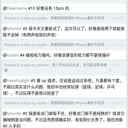
@
Dewchame
#10 好像没有 15pro 的
Replied to a topic by xujdan
求推荐磁吸强的 iPhone 磨砂手机壳
7 月 26 日
›
@
tyhunter
#2 我今天又重新试了，这次可以了，好像是吸两下就能很
稳不会掉（有两声吸铁的声音）
Replied to a topic by xujdan
求推荐磁吸强的 iPhone 磨砂手机壳
7 月 26 日
›
@
xujdan
#4 磁吸吸力强吗，好像说便宜的吸力都不是很强🤣
Replied to a topic by yzbomo
青少年时运动太多，也可能会影响健
7 月 26
›
日
康
@
travelinglight
#3 看 op 描述，应该是运动过多吧，凡事都有个度，
不超过其实没什么问题，我初中也经常玩球（篮球，足球，乒乓
球），不过玩得不是很过就是了
Replied to a topic by xujdan
求推荐磁吸强的 iPhone 磨砂手机壳
7 月 26 日
›
@
tyhunter
#2 我是吸龙门架吸不住，好像龙门架不是纯铁的？吸其它
器械倒是没问题，不过这壳质感确实好，淘宝原价太贵了，我在闲鱼
90 入手的