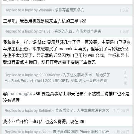
Replied to a topic by Weinnie
求推荐备用安卓机
1 天前
›
三星吧，我备用机就是原来主力机的三星 s23
Replied to a topic by Charvel
喜欢的东西，有能力就早点买
1 天前
›
我和楼主一样，馋 Mac 显示器好几年了但一直没买，主要是自己没有
苹果主机设备，本来想着买了 macmini4 再买，但等到了两轮涨价现
在也不太想买了，显示器的话又因为自己用的 win 台式，主板和显卡
都没有雷点 4 接口，现在在考虑要不要换了主板先
3
Replied to a topic by t20000622yy
为了让女朋友学 AI，给她买了
›
天
MacBook Pro，开了每月 200 刀的 GPT，她却说我一直在压迫她
前
@
phatzhong24
#89 要是真事贴上聊天记录？不然楼上说推广也不是
没有道理
Replied to a topic by SoldierL
最近悟道了，人生本来就没有意义
7 月 28 日
›
我毕业后开始上班几年也这么觉得，现在 26
Replied to a topic by xujdan
求推荐磁吸强的 iPhone 磨砂手机壳
7 月 28 日
›