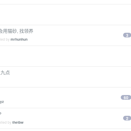
会用猫砂, 找领养
3
lied by
mrhunhun
上九点
60
yz
P
2
plied by
thetbw