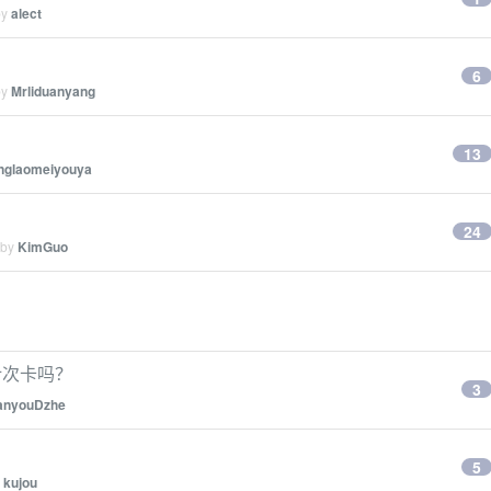
by
alect
6
by
Mrliduanyang
13
nglaomeiyouya
24
 by
KimGuo
计次卡吗？
3
nyouDzhe
5
y
kujou