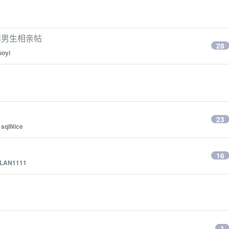
州男生相亲帖
28
uoyi
23
y
sqlNice
16
LAN1111
1