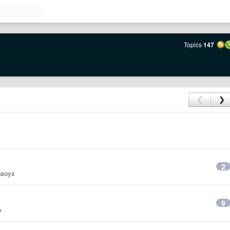
Topics
147
❮
❯
2
haoyx
9
e