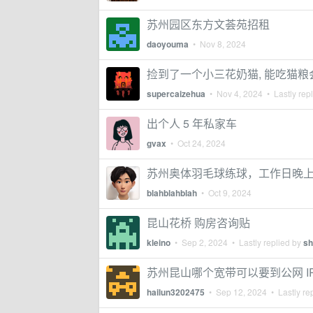
苏州园区东方文荟苑招租
daoyouma
•
Nov 8, 2024
捡到了一个小三花奶猫, 能吃猫粮
supercaizehua
•
Nov 4, 2024
• Lastly rep
出个人 5 年私家车
gvax
•
Oct 24, 2024
苏州奥体羽毛球练球，工作日晚
blahblahblah
•
Oct 9, 2024
昆山花桥 购房咨询贴
kleino
•
Sep 2, 2024
• Lastly replied by
sh
苏州昆山哪个宽带可以要到公网 I
hailun3202475
•
Sep 12, 2024
• Lastly re