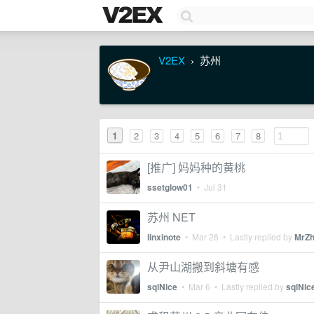
V2EX
苏州
›
1
2
3
4
5
6
7
8
[推广] 妈妈种的黄桃
ssetglow01
•
Jul 31
苏州 NET
linxinote
•
Mar 26
• Lastly replied by
MrZ
从尹山湖搬到斜塘有感
sqlNice
•
Mar 6
• Lastly replied by
sqlNic