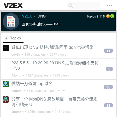
V2EX
DNS
Topics
2,116
›
互联网基础协议——DNS
All Topics
疑似出现 DNS 劫持, 腾讯/阿里 doh 也被污染
11
devjia
• 356 characters • 3677 views
223.5.5.5 119.29.29.29 DNS 后端服务器不支持
IPv6
3
Atomo
• 4127 characters • 1908 views
做站千万避坑 top 域名
38
hadami
• 64 characters • 6000 views
分享一个 MosDNS 魔改项目，自带完美分流规
则和精美 UI
11
jasonxtt
• 1259 characters • 2431 views