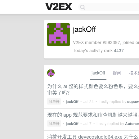
jackOff
V2EX member #593397, joined on
Today's activity rank
4437
jackOff
提问
技术
为什么 ai 整的样式颜色要么粉色系，要
审美了吗？
问与答
•
jackOff
•
Jul 24
• Lastly replied by
supuw
现在的 app 规范要求和审查机制越来越
问与答
•
jackOff
•
Jul 7
• Lastly replied by
Autono
鸿蒙开发工具 devecostudio64.exe