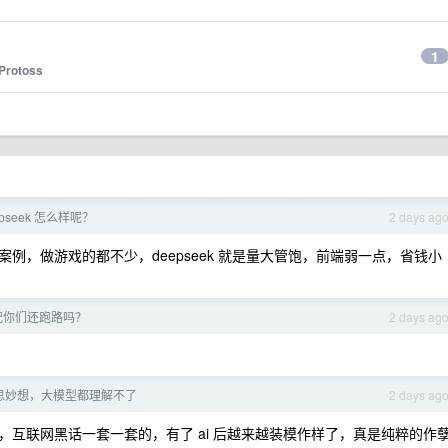
1
Protoss
eepseek 怎么样呢？
2 days ag
js 案例，做游戏的都不少，deepseek 就是量大管饱，前端弱一点，省钱小
况你们还跑路吗？
2 days ag
思妙想，大模型都理解不了
2 days ag
互联网黑话一套一套的，有了 ai 后越来越装模作样了，真是纯粹的作