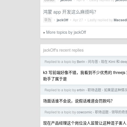
鸿蒙 app 开发这么麻烦吗？
华为
•
jackOff
•
Apr 27
• Lastly replied by
Macsed
More topics by jackOff
»
jackOff's recent replies
Replied to a topic by
Berin
问与答
现在 Kimi 和 d
›
›
k3 写前端好像不错，我看到不少优秀的 three
助手了属于是
Replied to a topic by
erbin
职场话题
如果是这种情
›
›
场面话谁不会说，说假话难道会罚款吗？
Replied to a topic by
cowcomic
职场话题
领导的奇
›
›
现在产品经理这个岗位没人监管让这种混子害人，