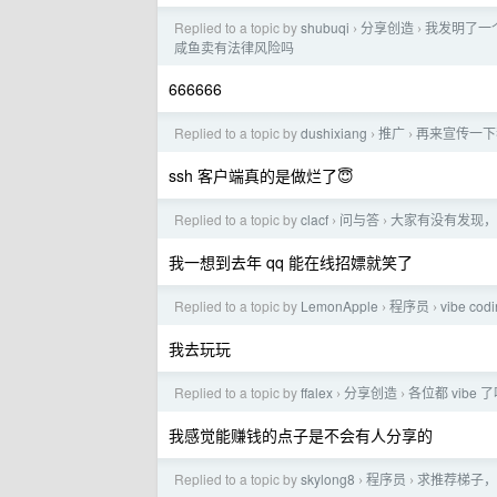
Replied to a topic by
shubuqi
分享创造
我发明了一
›
›
咸鱼卖有法律风险吗
666666
Replied to a topic by
dushixiang
推广
再来宣传一下
›
›
ssh 客户端真的是做烂了😇
Replied to a topic by
clacf
问与答
大家有没有发现，
›
›
我一想到去年 qq 能在线招嫖就笑了
Replied to a topic by
LemonApple
程序员
vibe 
›
›
我去玩玩
Replied to a topic by
ffalex
分享创造
各位都 vibe
›
›
我感觉能赚钱的点子是不会有人分享的
Replied to a topic by
skylong8
程序员
求推荐梯子，
›
›