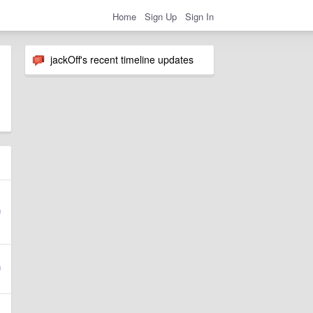
Home
Sign Up
Sign In
jackOff's recent timeline updates