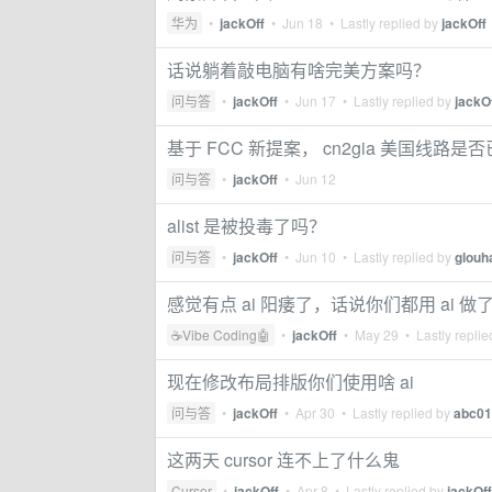
华为
•
jackOff
•
Jun 18
• Lastly replied by
jackOff
话说躺着敲电脑有啥完美方案吗？
问与答
•
jackOff
•
Jun 17
• Lastly replied by
jackO
基于 FCC 新提案， cn2gia 美国线路
问与答
•
jackOff
•
Jun 12
alist 是被投毒了吗？
问与答
•
jackOff
•
Jun 10
• Lastly replied by
glouh
感觉有点 ai 阳痿了，话说你们都用 ai 做
☕Vibe Coding🤖
•
jackOff
•
May 29
• Lastly repli
现在修改布局排版你们使用啥 ai
问与答
•
jackOff
•
Apr 30
• Lastly replied by
abc01
这两天 cursor 连不上了什么鬼
Cursor
•
jackOff
•
Apr 8
• Lastly replied by
jackOff