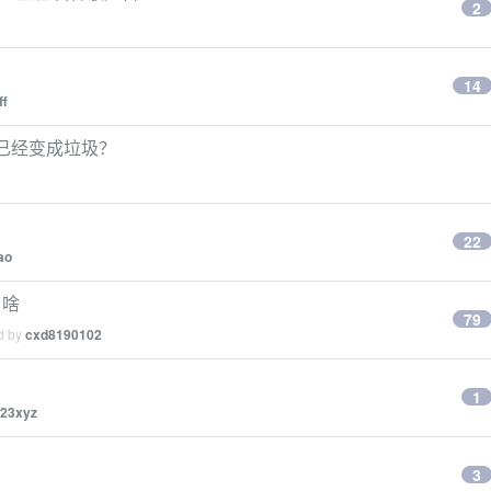
2
14
ff
是否已经变成垃圾？
22
ao
了啥
79
ed by
cxd8190102
1
23xyz
3