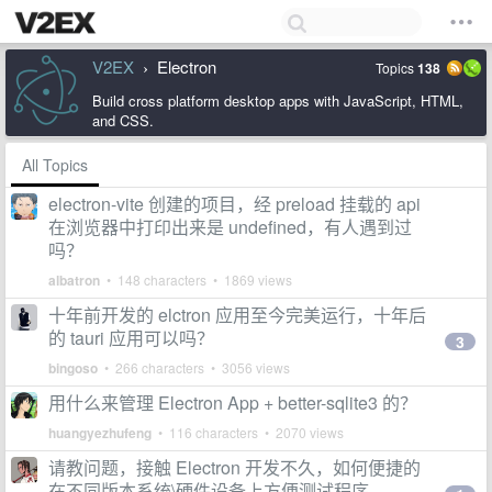
V2EX
Electron
Topics
138
›
Build cross platform desktop apps with JavaScript, HTML,
and CSS.
All Topics
electron-vite 创建的项目，经 preload 挂载的 api
在浏览器中打印出来是 undefined，有人遇到过
吗？
albatron
• 148 characters • 1869 views
十年前开发的 elctron 应用至今完美运行，十年后
的 tauri 应用可以吗？
3
bingoso
• 266 characters • 3056 views
用什么来管理 Electron App + better-sqlite3 的？
huangyezhufeng
• 116 characters • 2070 views
请教问题，接触 Electron 开发不久，如何便捷的
在不同版本系统\硬件设备上方便测试程序