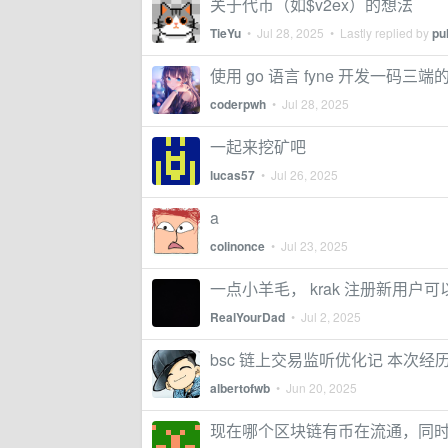
关于代币（如$v2ex）的想法
TieYu
•
Jul 28, 2025
• Lastly replied by
pu
使用 go 语言 fyne 开发一码三端的 
coderpwh
•
Jul 28, 2025
一起来挖矿吧
lucas57
•
Jul 26, 2025
a
colinonce
•
Jul 23, 2025
一点小羊毛， krak 注册新用户可
RealYourDad
•
Jul 2, 2025
bsc 链上交易监听优化记 本次经历主要
albertofwb
•
Jun 20, 2025
现在哪个区块链有币在流通，同