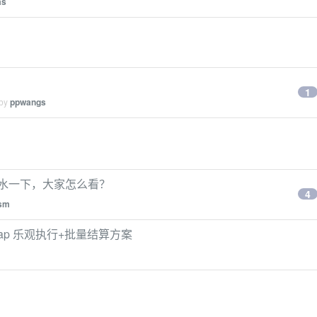
as
1
 by
ppwangs
吹水一下，大家怎么看？
4
ism
Swap 乐观执行+批量结算方案