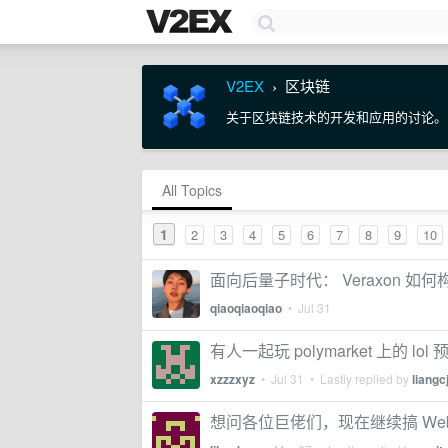
V2EX
区块链
›
关于区块链技术的开发和应用的讨论。
All Topics
1
2
3
4
5
6
7
8
9
10
面向后量子时代： Veraxon 
qiaoqiaoqiao
•
Jul 31
有人一起玩 polymarket 上的 lol
xzzzxyz
•
Jul 31
• Lastly replied by
liangc
想问各位巨佬们，现在继续搞 We