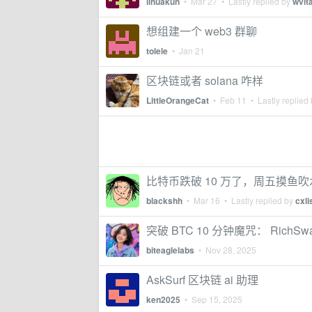
lihuakun
•
Mar 27
• Lastly replied by
wvit
想组建一个 web3 群聊
tolele
•
Jan 21
区块链或者 solana 咋样
LittleOrangeCat
•
Feb 11
• Lastly replied
比特币跌破 10 万了，周五摸鱼
blackshh
•
Mar 16
• Lastly replied by
cxl
突破 BTC 10 分钟魔咒： Rich
biteaglelabs
•
Nov 28, 2025
AskSurf 区块链 ai 助理
ken2025
•
Sep 15, 2025