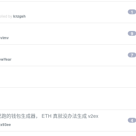
1
plied by
lctzgsh
9
y
vimv
7
ewYear
到自己跑的钱包生成器， ETH 真就没办法生成 v2ex
4
0x93ee