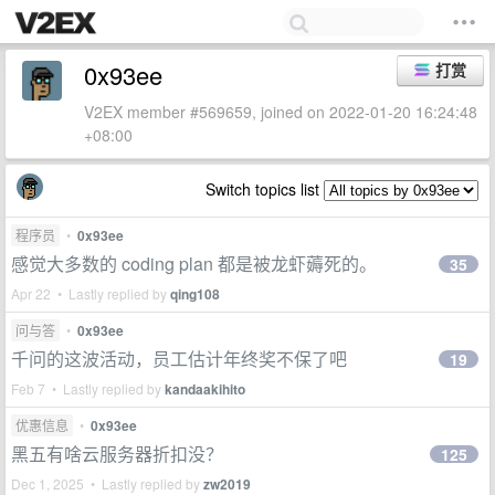
0x93ee
打赏
V2EX member #569659, joined on 2022-01-20 16:24:48
+08:00
Switch topics list
程序员
•
0x93ee
感觉大多数的 coding plan 都是被龙虾薅死的。
35
Apr 22 • Lastly replied by
qing108
问与答
•
0x93ee
千问的这波活动，员工估计年终奖不保了吧
19
Feb 7 • Lastly replied by
kandaakihito
优惠信息
•
0x93ee
黑五有啥云服务器折扣没？
125
Dec 1, 2025 • Lastly replied by
zw2019