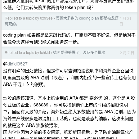
是这群大量消耗 token 的用户都是龙虾用户，龙虾本身就产出价值那
么低，他们会转头购买你高价的 token plan 吗？
Replied to a topic by 0x93ee
感觉大多数的 coding plan 都是被龙虾
4 月 21
›
日
薅死的。
coding plan 如果都是拿来敲代码的，厂商赚不赚不好说，但是绝对不
会像今天这样亏到只能关闭服务这一步。
Replied to a topic by lchkid
德国爱他美爆了，涉及多个批次
2 月 7 日
›
@
dididi9527
没有明确的出处链接，但是你可以查询招股说明书和海外企业召回说
明里面提及的 ARA 油剂（液态），和国内奶企的一些宣传上也有使用
ARA 干混工艺的说明。
炒股的应该知道，基本上奶企用的 ARA 都是 嘉必优 的，这个是 A 股
创业板的企业，688089 ，你可以找到他们上市的时候的招股说明
书，里面有大致的介绍，海外奶企绝大多数使用的是 ARA 油剂，因为
海外生产线很多是湿混加工工艺的，也就是液态的油脂，这次出问题
的就是这个 ARA 油脂被污染。
国内企业因为之前的多次问题，奶粉新国标后，为了防止油脂氧化产
生腥味，绝大多数用的都是粉末态 ARA ，也就是微胶囊粉末。