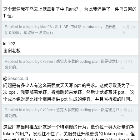
这个漏洞我在乌云上就拿到了中 Rank7 ，为此我还换了一件乌云网的
T 恤。
Replied to a topic by kian98
新上 API 中转站 zerofra.me，注册送
4 月 30
›
日
$10 额度，希望搞一波试运行
id 122
谢谢老板
Replied to a topic by 0x93ee
感觉大多数的 coding plan 都是被龙虾
4 月 21
›
日
薅死的。
@
Sosocould
问题是有多少人有这么高强度天天写 ppt 的需求。这就导致我为了一
次 ppt ，我要部署龙虾，折腾跑起来龙虾，然后让龙虾写好 ppt 。这
个成本绝对是比找个商用提供 ppt 生成的便宜，并且省折腾的时间。
Replied to a topic by 0x93ee
感觉大多数的 coding plan 都是被龙虾
4 月 21
›
日
薅死的。
这些厂商当时推龙虾就是一个特别傻的行为，低价拉一群大批量消耗
token 的用户，发现扛不住了，关服务让升级更贵的 token plan ，但