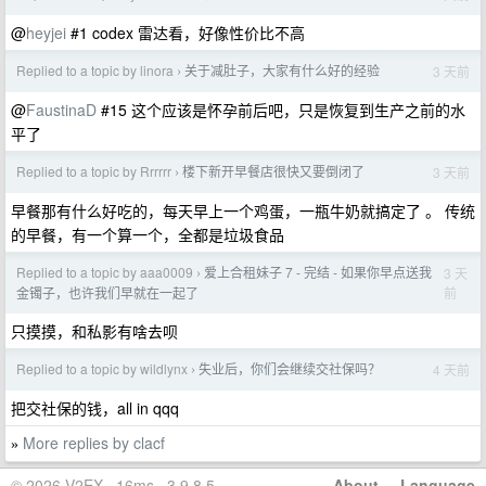
@
heyjei
#1 codex 雷达看，好像性价比不高
Replied to a topic by linora
关于减肚子，大家有什么好的经验
3 天前
›
@
FaustinaD
#15 这个应该是怀孕前后吧，只是恢复到生产之前的水
平了
Replied to a topic by Rrrrrr
楼下新开早餐店很快又要倒闭了
3 天前
›
早餐那有什么好吃的，每天早上一个鸡蛋，一瓶牛奶就搞定了 。 传统
的早餐，有一个算一个，全都是垃圾食品
Replied to a topic by aaa0009
爱上合租妹子 7 - 完结 - 如果你早点送我
3 天
›
前
金镯子，也许我们早就在一起了
只摸摸，和私影有啥去呗
Replied to a topic by wildlynx
失业后，你们会继续交社保吗？
4 天前
›
把交社保的钱，all in qqq
More replies by clacf
»
© 2026 V2EX · 16ms · 3.9.8.5
About
·
Language