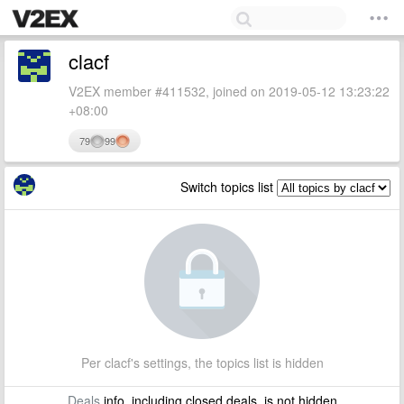
clacf
V2EX member #411532, joined on 2019-05-12 13:23:22
+08:00
79
99
Switch topics list
Per clacf's settings, the topics list is hidden
Deals
info, including closed deals, is not hidden