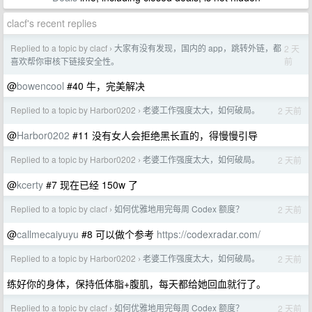
clacf's recent replies
Replied to a topic by clacf
大家有没有发现，国内的 app，跳转外链，都
2 天
›
前
喜欢帮你审核下链接安全性。
@
bowencool
#40 牛，完美解决
Replied to a topic by Harbor0202
老婆工作强度太大，如何破局。
2 天前
›
@
Harbor0202
#11 没有女人会拒绝黑长直的，得慢慢引导
Replied to a topic by Harbor0202
老婆工作强度太大，如何破局。
2 天前
›
@
kcerty
#7 现在已经 150w 了
Replied to a topic by clacf
如何优雅地用完每周 Codex 额度？
2 天前
›
@
callmecaiyuyu
#8 可以做个参考
https://codexradar.com/
Replied to a topic by Harbor0202
老婆工作强度太大，如何破局。
2 天前
›
练好你的身体，保持低体脂+腹肌，每天都给她回血就行了。
Replied to a topic by clacf
如何优雅地用完每周 Codex 额度？
2 天前
›