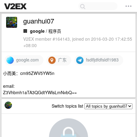
guanhui07
🏢
google
/ 程序员
V2EX member #164143, joined on 2016-03-20 17:42:55
+08:00
google.com
广东
fsdlfjdfdfsldf1983
小而美：cm95ZWV5YW5n
email:
Z3Vhbmh1aTA3QGdtYWlsLmNvbQ==
Switch topics list