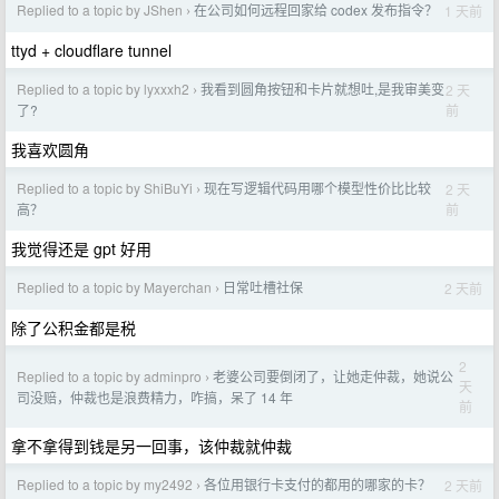
Replied to a topic by JShen
在公司如何远程回家给 codex 发布指令？
1 天前
›
ttyd + cloudflare tunnel
Replied to a topic by lyxxxh2
我看到圆角按钮和卡片就想吐,是我审美变
2 天
›
前
了?
我喜欢圆角
Replied to a topic by ShiBuYi
现在写逻辑代码用哪个模型性价比比较
2 天
›
前
高？
我觉得还是 gpt 好用
Replied to a topic by Mayerchan
日常吐槽社保
2 天前
›
除了公积金都是税
2
Replied to a topic by adminpro
老婆公司要倒闭了，让她走仲裁，她说公
›
天
司没赔，仲裁也是浪费精力，咋搞，呆了 14 年
前
拿不拿得到钱是另一回事，该仲裁就仲裁
Replied to a topic by my2492
各位用银行卡支付的都用的哪家的卡？
2 天前
›