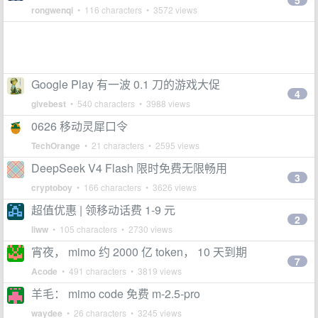
5
rongwenqi
• 116 characters • 3572 views
Google Play 有一波 0.1 刀的游戏大促
4
givebest
• 540 characters • 3988 views
0626 移动灵犀口令
TechOrange
• 21 characters • 2595 views
DeepSeek V4 Flash 限时免费无限畅用
3
cryptoboy
• 166 characters • 3626 views
超值优惠 | 领移动话费 1-9 元
2
liww
• 105 characters • 2730 views
宵夜， mimo 约 2000 亿 token， 10 天到期
7
Acode
• 491 characters • 3819 views
羊毛： mimo code 免费 m-2.5-pro
waydee
• 26 characters • 3245 views