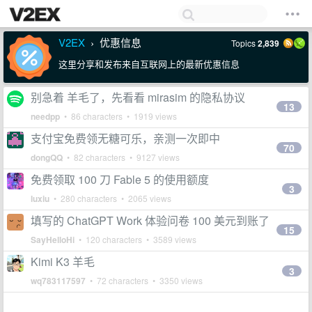
V2EX
优惠信息
Topics
2,839
›
这里分享和发布来自互联网上的最新优惠信息
别急着 羊毛了，先看看 mirasim 的隐私协议
13
needpp
• 86 characters • 1919 views
支付宝免费领无糖可乐，亲测一次即中
70
dongQQ
• 82 characters • 9127 views
免费领取 100 刀 Fable 5 的使用额度
3
luxiu
• 280 characters • 2065 views
填写的 ChatGPT Work 体验问卷 100 美元到账了
15
SayHelloHi
• 120 characters • 3589 views
Kimi K3 羊毛
3
wq783117597
• 72 characters • 3350 views