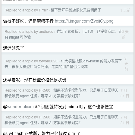
Replied to a topic by Rrrrrr
楼下新开早餐店很快又要倒闭了
1 天前
›
做得不好吃，还是厨师不行
https://i.imgur.com/ZveiiGy.png
Replied to a topic by andforce
竹知了 iOS 版，已开源，已提交商店，走
3 天
›
前
Testflight 可体验
遥遥领先了
3
Replied to a topic by foryou2023
ai 大模型按照 dsv4flash 的能力发展下
›
天
去，很多大模型厂商会死掉，老美的用户量也会锐减
前
还早着呢，现在模型价格还是忒贵
Replied to a topic by HK560
如果不追求模型能力，只是用于日常聊天
7 月
›
31 日
和低难度 agent 任务，哪家 AI 方案套餐最划算？
@
wonderfulcxm
#2 识图就转发到 mimo 呗，这个也够便宜
Replied to a topic by HK560
如果不追求模型能力，只是用于日常聊天
7 月
›
31 日
和低难度 agent 任务，哪家 AI 方案套餐最划算？
ds v4 flash 正式版，能力已经超过 glm 了