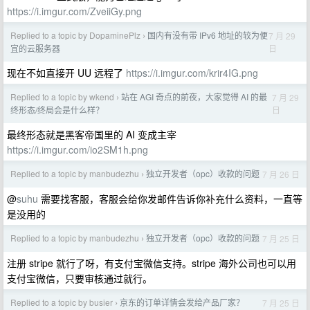
https://i.imgur.com/ZveiiGy.png
Replied to a topic by DopaminePlz
国内有没有带 IPv6 地址的较为便
7 月 29
›
日
宜的云服务器
现在不如直接开 UU 远程了
https://i.imgur.com/krir4IG.png
Replied to a topic by wkend
站在 AGI 奇点的前夜，大家觉得 AI 的最
7 月 29
›
日
终形态/终局会是什么样？
最终形态就是黑客帝国里的 AI 变成主宰
https://i.imgur.com/io2SM1h.png
Replied to a topic by manbudezhu
独立开发者（opc）收款的问题
7 月 26 日
›
@
suhu
需要找客服，客服会给你发邮件告诉你补充什么资料，一直等
是没用的
Replied to a topic by manbudezhu
独立开发者（opc）收款的问题
7 月 25 日
›
注册 stripe 就行了呀，有支付宝微信支持。stripe 海外公司也可以用
支付宝微信，只要审核通过就行。
Replied to a topic by busier
京东的订单详情会发给产品厂家？
7 月 25 日
›