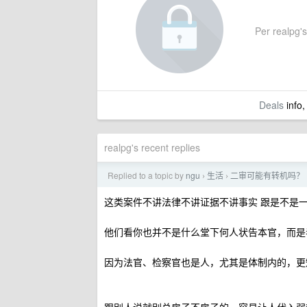
Per realpg's 
Deals
info,
realpg's recent replies
Replied to a topic by
ngu
生活
二审可能有转机吗？
›
›
这类案件不讲法律不讲证据不讲事实 跟是不是
他们看你也并不是什么堂下何人状告本官，而是
因为法官、检察官也是人，尤其是体制内的，更