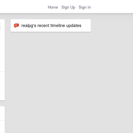
Home
Sign Up
Sign In
realpg's recent timeline updates