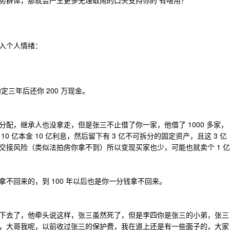
势群体，那就会产生更多无理取闹的口头支持你的 有啥用？
入个人情绪：
定三年后还你 200 万现金。
配，继承人也没拿走，但是张三不止借了你一家，他借了 1000 多家，
 10 亿本金 10 亿利息，然后留下有 3 亿不可拆分的固定资产，且这 3 亿
交接风险（类似法拍房你拿不到）所以变现买家也少，可能也就卖个 1 亿
不回来的，到 100 年以后也是你一分钱拿不回来。
下去了，他牵头说这样，张三虽然死了，但是李四你是张三的小弟，张三
，大哥我呢，以前收过张三的保护费，我在道上还是有一些面子的，大家