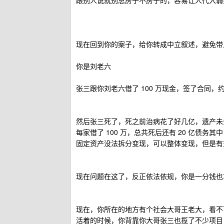
跟别人说就别总房子不房子的，容易让人代入弱
现在回到你的案子，给你转成中立叙述，避免带
你是刘老六
张三跟你刘老六借了 100 万现金，签了合同，约
然后张三死了，死之前治病花了好几亿，遗产未分
每家借了 100 万，总共死后还有 20 亿债务其中
固定资产没法拆分变现，可以整体变现，但是有
现在问题在这了，反正依法依规，你是一分钱也拿
现在，你所在的地方有个社会大哥王老大，看不
活着的时候，你背靠你大哥张三也揽了不少项目