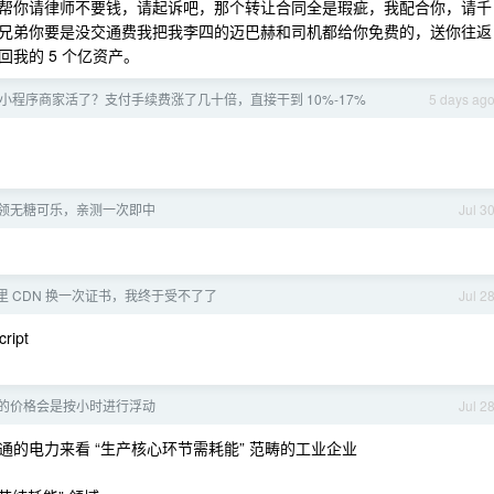
帮你请律师不要钱，请起诉吧，那个转让合同全是瑕疵，我配合你，请千
兄弟你要是没交通费我把我李四的迈巴赫和司机都给你免费的，送你往返
我的 5 个亿资产。
小程序商家活了？支付手续费涨了几十倍，直接干到 10%-17%
5 days ag
领无糖可乐，亲测一次即中
Jul 3
阿里 CDN 换一次证书，我终于受不了了
Jul 2
cript
en 的价格会是按小时进行浮动
Jul 2
的电力来看 “生产核心环节需耗能” 范畴的工业企业