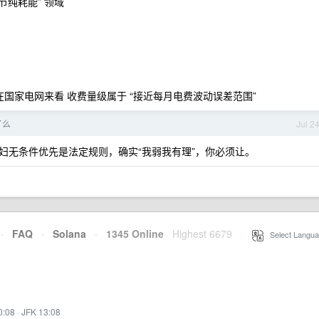
节纯耗能” 领域
 在国家电网来看 收费量级属于 “接近每月电费波动误差范围”
了么
Jul 2
妇无条件优先是法定规则，确实“我弱我有理”，你必须让。
·
FAQ
·
Solana
·
1345 Online
Highest 6679
·
Select Langua
0:08
·
JFK 13:08