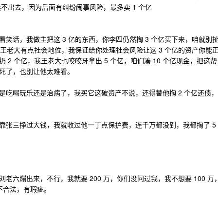
亿卖不出去，因为后面有纠纷闹事风险，最多卖 1 个亿
笑话，我做主把这 3 亿的东西，你李四仍然掏 3 个亿买下来，咱就别
我王老大有点社会地位，我保证给你处理社会风险让这 3 个亿的资产你能
2 个亿，我王老大也咬咬牙拿出 5 个亿，咱们凑 10 个亿现金，把这帮
死了，也别让他太难看。
是吃喝玩乐还是治病了，我买它这破资产不说，还得替他掏 2 个亿还债，
靠张三挣过大钱，我就收过他一丁点保护费，连千万都没到，我都掏了 5
六蹦出来，不行，我就要 200 万，你们没问过我，我不想要 100 万
序不合法，有瑕疵。