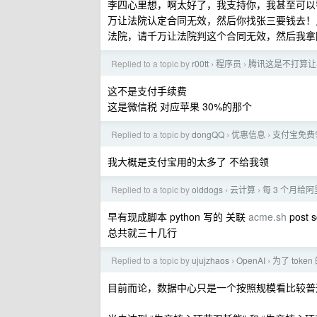
李四心里想，啊太好了，我支持你，我甚至可以
万让法院认定合同无效，然后你找张三要钱去！
法院，请千万让法院判这个合同无效，然后我拿回
Replied to a topic by
r00tt
程序员
腾讯这是不打算让
›
›
这不是支付手续费
这是微信税 对应苹果 30%的那个
Replied to a topic by
dongQQ
优惠信息
支付宝免费
›
›
我大概是支付宝用的太多了 不给我领
Replied to a topic by
olddogs
云计算
每 3 个月给
›
›
早有现成脚本 python 写的 关联
acme.sh
post s
总共就三十几行
Replied to a topic by
ujujzhaos
OpenAI
为了 tok
›
›
目前而论，数据中心只是一个按照规模看比较普通