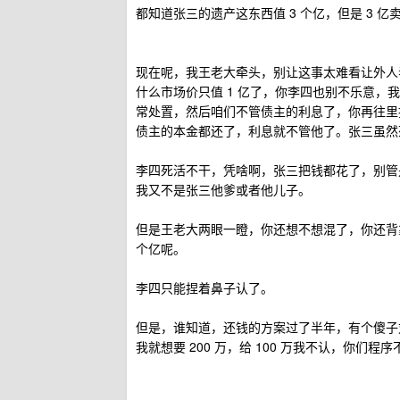
都知道张三的遗产这东西值 3 个亿，但是 3 
现在呢，我王老大牵头，别让这事太难看让外人看
什么市场价只值 1 亿了，你李四也别不乐意，
常处置，然后咱们不管债主的利息了，你再往里扔 
债主的本金都还了，利息就不管他了。张三虽然
李四死活不干，凭啥啊，张三把钱都花了，别管
我又不是张三他爹或者他儿子。
但是王老大两眼一瞪，你还想不想混了，你还背
个亿呢。
李四只能捏着鼻子认了。
但是，谁知道，还钱的方案过了半年，有个傻子刘老
我就想要 200 万，给 100 万我不认，你们程