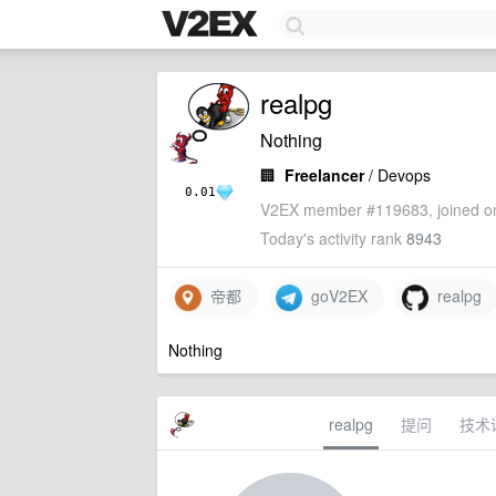
realpg
Nothing
🏢
Freelancer
/ Devops
0.01
V2EX member #119683, joined on
Today's activity rank
8943
帝都
goV2EX
realpg
Nothing
realpg
提问
技术