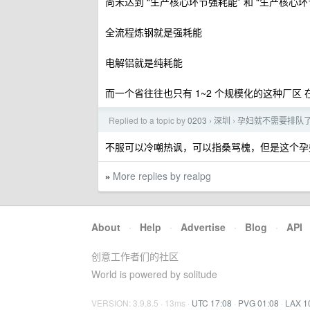
尚未达到 “生产核心环节强耗能” 和 “生产核心环
全流程炼钢就是强耗能
电解铝就是纯耗能
而一个省往往也只有 1~2 个规模化的这种厂区
Replied to a topic by
0203
深圳
孕妇就不需要排队
›
›
不服可以冷嘲热讽，可以指桑骂槐，但是这个孕
More replies by realpg
»
About
·
Help
·
Advertise
·
Blog
·
API
创意工作者们的社区
World is powered by solitude
VERSION: 3.9.8.5 · 13ms ·
UTC 17:08
·
PVG 01:08
·
LAX 1