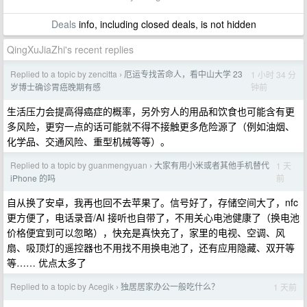
Deals
info, including closed deals, is not hidden
QingXuJiaZhi's recent replies
Replied to a topic by zencitta
厄运专找苦命人，看中山大学 23
1 小时 34 分
›
钟前
岁博士确诊胃癌晚期有感
生活压力会提高得癌症的概率，另外穷人的用品和饮食也可能含有更
多风险，更穷一点的话可能就不得不接触更多危险源了（例如油烟、
化学品、交通风险、重型机械等等）。
Replied to a topic by guanmengyuan
大家有用小米或者其他手机替代
1 天
›
前
iPhone 的吗
自从换了安卓，我再也回不去苹果了。信号好了，存储空间大了，nfc
更方便了，电话录音/AI 接听也自带了，不用关心电池健康了（换电池
价格便宜到可以忽略），快充是真快充了，家里的电视、空调、风
扇、吸顶灯的遥控器也不用找不用换电池了，还有应用隐藏、双开等
等…… 优点太多了
Replied to a topic by Acegik
独居居家办公一般吃什么？
1 天前
›