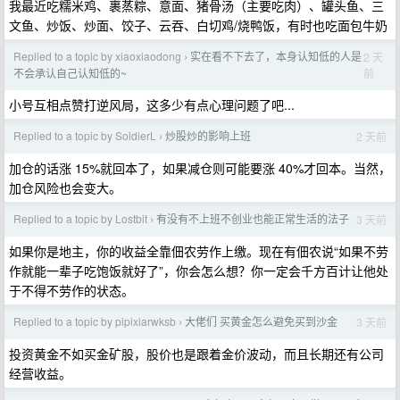
我最近吃糯米鸡、裹蒸粽、意面、猪骨汤（主要吃肉）、罐头鱼、三
文鱼、炒饭、炒面、饺子、云吞、白切鸡/烧鸭饭，有时也吃面包牛奶
Replied to a topic by xiaoxiaodong
实在看不下去了，本身认知低的人是
2 天
›
前
不会承认自己认知低的~
小号互相点赞打逆风局，这多少有点心理问题了吧...
Replied to a topic by SoldierL
炒股炒的影响上班
2 天前
›
加仓的话涨 15%就回本了，如果减仓则可能要涨 40%才回本。当然，
加仓风险也会变大。
Replied to a topic by Lostbit
有没有不上班不创业也能正常生活的法子
3 天前
›
如果你是地主，你的收益全靠佃农劳作上缴。现在有佃农说“如果不劳
作就能一辈子吃饱饭就好了”，你会怎么想？你一定会千方百计让他处
于不得不劳作的状态。
Replied to a topic by pipixiarwksb
大佬们 买黄金怎么避免买到沙金
3 天前
›
投资黄金不如买金矿股，股价也是跟着金价波动，而且长期还有公司
经营收益。