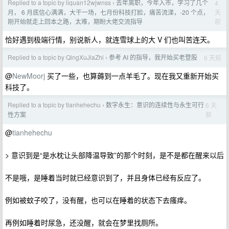
Replied to a topic by liquan12wjwnss
去年离职，今年入市，学习了几个
4
›
天
月， 6 月底信心满满，大干一场，七月份科技打脸，痛苦流涕，-20 个点，
前
刚开始就走上回本之路，太难，期盼大佬交流指导
恰好遇到极端行情，别说新人，就连雪球上的大 V 们也叫苦连天。
Replied to a topic by QingXuJiaZhi
参考 AI 的指导，我开始买老登股
6 天前
›
@
NewMoorj
买了一些，也算薅到一点羊毛了。现在我又重新开始买
科技了。
Replied to a topic by tianhehechu
数字永生：意识的连续性与永生可行
6 天
›
前
性方案
@
tianhehechu
> 意识到是“是水枕让头部降温导致”的那个时刻，是不是都在醒来以后
不是哦，是睡着当时就已经意识到了，并且身体已经有反应了。
例如被蚊子咬了，没有醒，也可以在睡着的状态下去瘙痒。
再例如睡着时尿急，还没醒，就会在梦里找厕所。