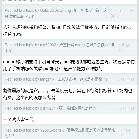
Replied to a topic by GuLuDaDuiZhang
8 月初表现不错，这个
11 小时 21 分
›
钟前
月收益应该不错吧
去年入场的纳指和标普，看 60 日均线逢低就补点，目前纳指 18%，
标普 10%
Replied to a topic by mg52033
严重怀疑 qoder 看账户余额 credit
7 月 23
›
日
下菜
qoder 移动端支持手机号登录，pc 端只能邮箱或者三方，我要是先使
用了手机端怎么关联 pc 端呢？ 这产品能力它咋想的
Replied to a topic by tangzhik
国家队支持，这次是不是稳了？
7 月 22 日
›
割你最狠的就是它。。。去美股玩吧，实在不行纳指标普 etf 场内也
行啊，这个割的没那么离谱
Replied to a topic by dsj11231
哎，婚姻的意义是什么
7 月 5 日
›
一个贱人害三代
Replied to a topic by Y25tIGxpdmlk
暗色模式到底是怎么流行起来
7 月 4
›
日
的？？