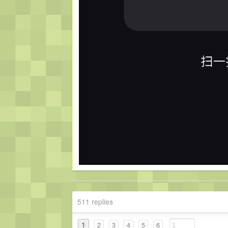
511 replies
1
2
3
4
5
6