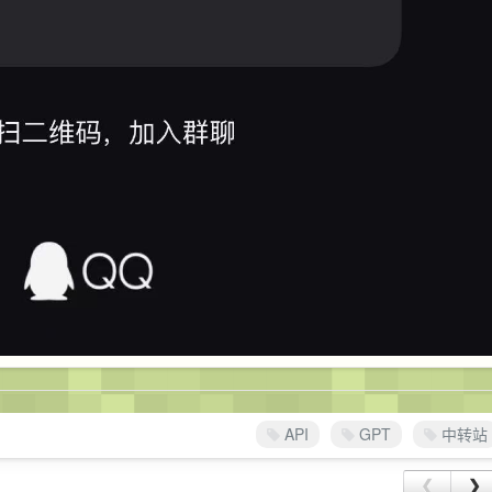
API
GPT
中转站
❮
❯