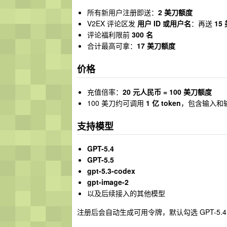
所有新用户注册即送：
2 美刀额度
V2EX 评论区发
用户 ID 或用户名
：再送
15
评论福利限前
300 名
合计最高可拿：
17 美刀额度
价格
充值倍率：
20 元人民币 = 100 美刀额度
100 美刀约可调用
1 亿 token
，包含输入和输出
支持模型
GPT-5.4
GPT-5.5
gpt-5.3-codex
gpt-image-2
以及后续接入的其他模型
注册后会自动生成可用令牌，默认勾选 GPT-5.4 、