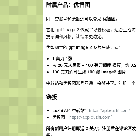
附属产品：优智图
同一套账号和余额还可以登录
优智图
。
它把 gpt-image-2 做成了场景模板，适合
提示词和风格，让结果更稳定。
优智图里的 gpt-image-2 图片生成计费：
1 美刀 / 张
按
20 元人民币 = 100 美刀额度
换算，约
0.
100 美刀约可生成
100 张 image2 图片
中转站和优智图账号互通、余额共享。注册一个
链接
Euzhi API 中转站：
https://api.euzhi.com/
优智图：
https://app.euzhi.com/
所有新用户注册即送 2 美刀；注册后在评论区发用
名。