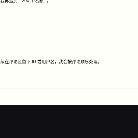
加 **200 个名额**。
在评论区留下 ID 或用户名，我会按评论顺序处理。
。