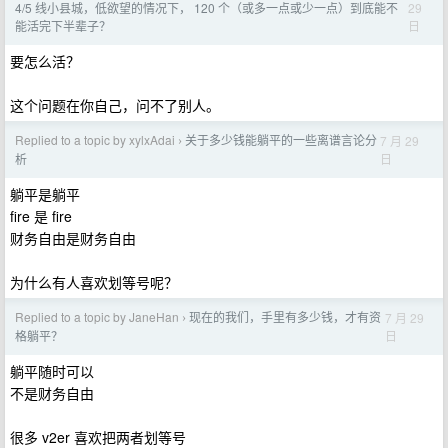
29
4/5 线小县城，低欲望的情况下， 120 个（或多一点或少一点）到底能不
日
能活完下半辈子？
要怎么活？
这个问题在你自己，问不了别人。
Replied to a topic by xylxAdai
关于多少钱能躺平的一些离谱言论分
7 月 29
›
日
析
躺平是躺平
fire 是 fire
财务自由是财务自由
为什么有人喜欢划等号呢？
Replied to a topic by JaneHan
现在的我们，手里有多少钱，才有资
7 月 29
›
日
格躺平？
躺平随时可以
不是财务自由
很多 v2er 喜欢把两者划等号