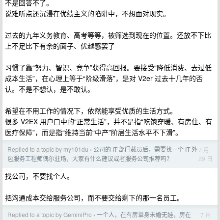
不是回答不了。
说难听点还沉浸在优绩主义的陷阱中，不想面对现实。
过去的九年义务教育、高考等等，被筛选到现在的位置。还放不下比
上不足比下有余的面子、优越感罢了
习惯了靠“努力、智识、竞争”获得高回报。要接受“降低消费、去过低
成本生活”，在心理上等于“阶级滑落”，是对 V2er 过去十几年的否
认。不是不想认，是不敢认。
希望在不用工作的情况下，依然能享受优质的生活方式。
很多 V2EX 用户口中的“正常生活”，并不是指“吃饱穿暖、有房住、有
医疗保障”，而是指“维持当前“中产”阶层生活水平不下滑”。
Replied to a topic by my101du
公司的 IT 部门裁员后，需要找一个 IT 外
7 月
›
29 日
包服务工程师偶尔驻场，大家有什么建议或者服务公司推荐吗？
找公司，不要找个人。
把沟通成本交给服务公司，而不要交给剩下的那一名员工。
Replied to a topic by GeminiPro
一个人，在有房单身未婚无娃，房在
7 月
›