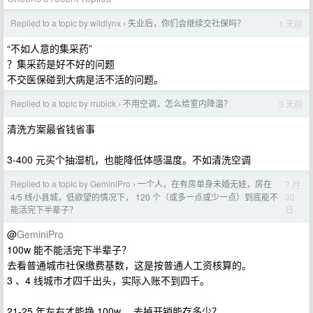
Replied to a topic by wildlynx
失业后，你们会继续交社保吗？
1 天前
›
“不如人意的集采药”
？集采药是好不好的问题
不交医保碰到大病是活不活的问题。
Replied to a topic by rrubick
不用空调，怎么给室内降温？
3 天前
›
清洗方案最省钱省事
3-400 元买个抽湿机，也能降低体感温度。不如清洗空调
Replied to a topic by GeminiPro
一个人，在有房单身未婚无娃，房在
7 月
›
30
4/5 线小县城，低欲望的情况下， 120 个（或多一点或少一点）到底能不
日
能活完下半辈子？
@
GeminiPro
100w 能不能活完下半辈子？
去看普通城市社保缴费基数，这是按普通人工资核算的。
3 、4 线城市才四千出头，实际入账不到四千。
21-25 年左右才能挣 100w ，去掉开销能存多少？