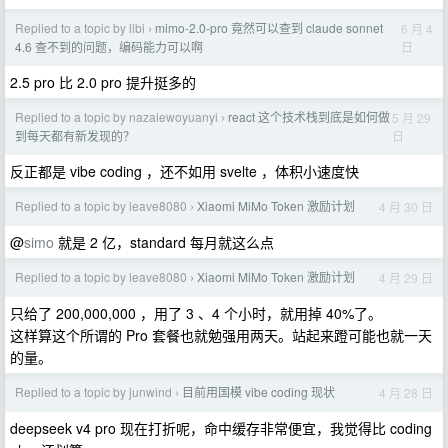
Replied to a topic by libi
mimo-2.0-pro 竟然可以查到 claude sonnet
6 月 4
›
日
4.6 查不到的问题，编码能力可以啊
2.5 pro 比 2.0 pro 提升挺多的
Replied to a topic by nazalewoyuanyi
react 这个技术栈到底是如何做
5 月 29
›
日
到每天都有新发现的？
反正都是 vibe coding ，还不如用 svelte ，体积小速度快
Replied to a topic by leave8080
Xiaomi MiMo Token 激励计划
4 月 30 日
›
@
simo
就是 2 亿，standard 每月就这么点
Replied to a topic by leave8080
Xiaomi MiMo Token 激励计划
4 月 29 日
›
只给了 200,000,000 ，用了 3 、4 个小时，就用掉 40%了。
这样算这个所谓的 Pro 套餐也就勉强用两天。站起来蹬可能也就一天
的量。
Replied to a topic by junwind
目前用国模 vibe coding 现状
4 月 28 日
›
deepseek v4 pro 现在打折呢，命中缓存非常便宜，我觉得比 coding