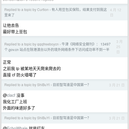
Replied to a topic by Curtion
有人用豆包买保险，结果支付到我这
4 月 12
›
日
里来了
让他去告
最好带上豆包
3 月
Replied to a topic by qqqfreeboycn
牛津《网络安全期刊》： 13497
›
25
个.gov.cn 站点在除港澳台以外的境外网络条件下访问成功率不到一半
日
正常
之前我 ip 被某地天天爬来爬去的
直接 cf 防火墙噶了
Replied to a topic by ShiBuYi
目前智驾谁是中国第一？
3 月 21 日
›
@
clacf
没事
我化工厂上班
外面的味道好多了
Replied to a topic by ShiBuYi
目前智驾谁是中国第一？
3 月 21 日
›
@
EchoWhale
就是打车