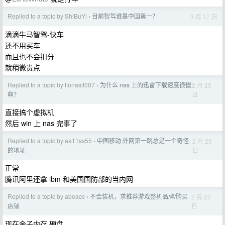
Replied to a topic by ShiBuYi
目前智驾谁是中国第一？
3 月 17 日
›
滴滴牛马智驾-快车
还不用买车
而且也不会扣分
就稍微贵点
Replied to a topic by fionasit007
为什么 nas 上的迅雷下载速度很慢
2 月 25
›
日
啊？
直接搞个虚拟机
然后 win 上 nas 完事了
Replied to a topic by aa11ss55
中国移动 外网第一跳总是一个奇怪
2 月 25
›
日
的地址
正常
腾讯阿里还拿 ibm 和美国国防部的当内网
Replied to a topic by abeacc
不会装机，求推荐游戏整机品牌/购买
2 月 22
›
日
店铺
现在金子内存 硬盘