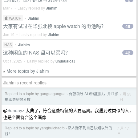
Mar 7 • Lastly replied by
Jiahim
 WATCH
•
Jiahim
大家有试过在华强北换 apple watch 的电池吗？
49
Jan 19 • Lastly replied by
Jiahim
NAS
•
Jiahim
这种闲鱼的 NAS 盘可以买吗？
42
Oct 1, 2025 • Lastly replied by
unusualcat
More topics by Jiahim
»
Jiahim's recent replies
Replied to a topic by guaguaguagua
弱智领导 AI 治理团队，并且颁
7 月 23
›
日
布离谱绩效考核
@
Sundayz
太典了，符合这些特征的人要远离。我遇到过类似的人，
也是全面符合这个画像
Replied to a topic by yanghuichaofb
然人赚不到自己认知以外的
7 月 17
›
日
钱！