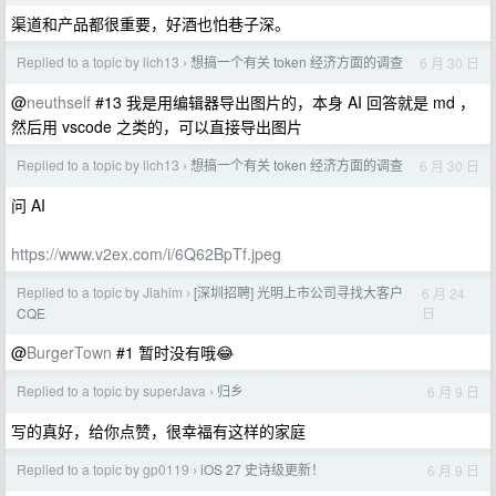
渠道和产品都很重要，好酒也怕巷子深。
Replied to a topic by lich13
想搞一个有关 token 经济方面的调查
6 月 30 日
›
@
neuthself
#13 我是用编辑器导出图片的，本身 AI 回答就是 md ，
然后用 vscode 之类的，可以直接导出图片
Replied to a topic by lich13
想搞一个有关 token 经济方面的调查
6 月 30 日
›
问 AI
https://www.v2ex.com/i/6Q62BpTf.jpeg
Replied to a topic by Jiahim
[深圳招聘] 光明上市公司寻找大客户
6 月 24
›
日
CQE
@
BurgerTown
#1 暂时没有哦😂
Replied to a topic by superJava
归乡
6 月 9 日
›
写的真好，给你点赞，很幸福有这样的家庭
Replied to a topic by gp0119
iOS 27 史诗级更新！
6 月 9 日
›