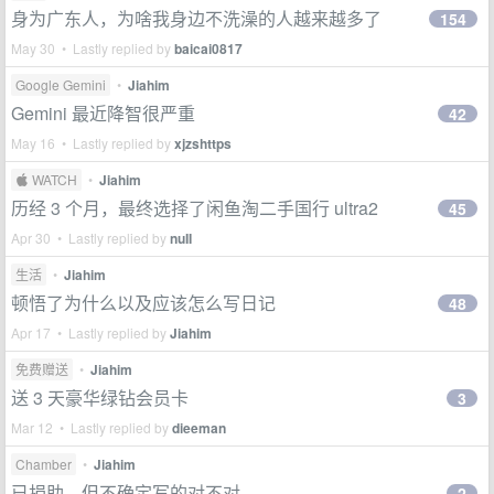
身为广东人，为啥我身边不洗澡的人越来越多了
154
May 30 • Lastly replied by
baicai0817
Google Gemini
•
Jiahim
Gemini 最近降智很严重
42
May 16 • Lastly replied by
xjzshttps
 WATCH
•
Jiahim
历经 3 个月，最终选择了闲鱼淘二手国行 ultra2
45
Apr 30 • Lastly replied by
nuII
生活
•
Jiahim
顿悟了为什么以及应该怎么写日记
48
Apr 17 • Lastly replied by
Jiahim
免费赠送
•
Jiahim
送 3 天豪华绿钻会员卡
3
Mar 12 • Lastly replied by
dieeman
Chamber
•
Jiahim
已捐助，但不确定写的对不对
2